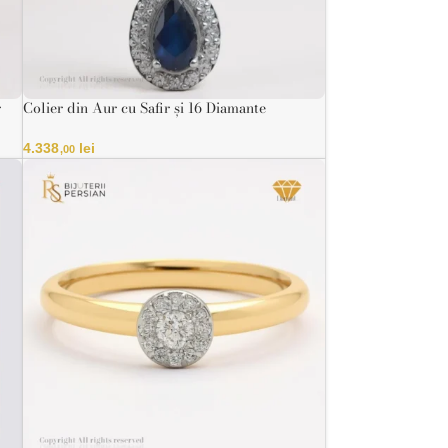
r
Colier din Aur cu Safir și 16 Diamante
Naturale – Certificat IGI
4.338
lei
,00