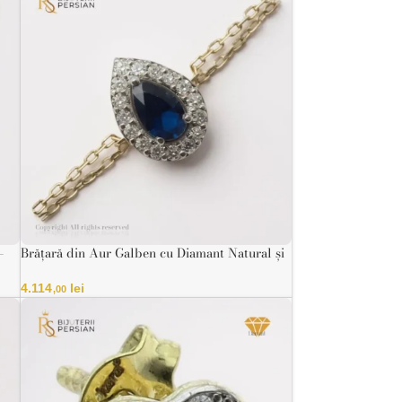
–
Brățară din Aur Galben cu Diamant Natural și
Safir în Formă de Picătură
4.114
lei
,00