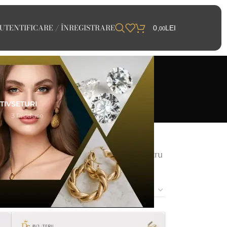
UTENTIFICARE / ÎNREGISTRARE
0
LEI
,00
TIV
SETURI
e
3 Produse
realizată din aur de 14K și include
tăieturii pietrei. Găsești inele de
 și oferite cu garanție. Sunt perfecte pentru
e strălucește pentru totdeauna.
24
48