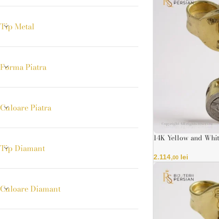
Tip Metal
Forma Piatra
Culoare Piatra
14K Yellow and Whit
0.01ct, HRD Certific
Tip Diamant
2.114
lei
,00
Culoare Diamant