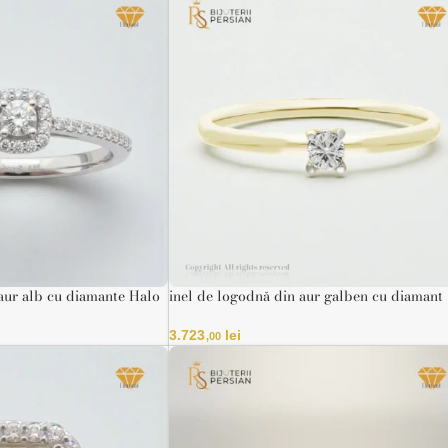
aur alb cu diamante Halo
inel de logodnă din aur galben cu diamant
solitar
3.723
lei
,00