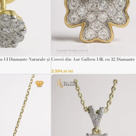
u 14 Diamante Naturale și
Cercei din Aur Galben 14K cu 32 Diamante
ficat HRD
Naturale în Montură Floare
3.504
lei
,00