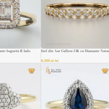
ante baguetă & halo
Inel din Aur Galben 14K cu Diamante Natu
Eleganță Eternă
6.205
lei
,00