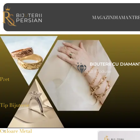
MAGAZIN
DIAMANT
R
BIJUTERII CU DIAMAN
31 Produse
Pret
Bijuteriile cu di
diamante naturale 
logodnă, coliere e
ocazii speciale s
Tip Bijuterie
Home
>
Diamant
Culoare Metal