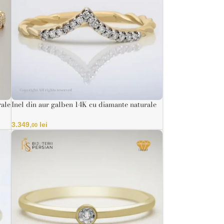
rale
Inel din aur galben 14K cu diamante naturale
IGI – Model V curbat
3.349
lei
,00