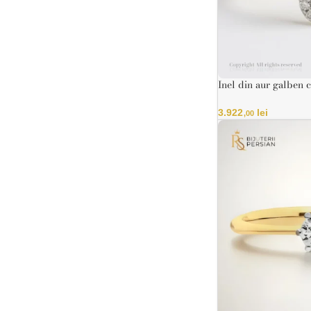
Inel din aur galben 
formă de trifoi
3.922
lei
,00