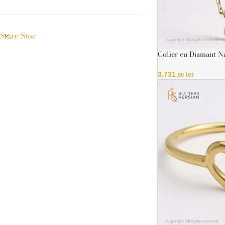
Stare Stoc
Colier cu Diamant Na
din Aur Galben și A
3.731
lei
,00