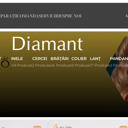
A
EPARAȚII
COMANDA
SERVICII
DESPRE NOI
Diamant
T
INELE
CERCEI
BRĂȚĂRI
COLIER
LANȚ
PANDAN
49 Produse
2 Produse
24 Produse
9 Produse
17 Produse
2 Produs
amant sunt simbolul eleganței autentice. Fiecare piesă este 
selecționate cu grijă. Acordăm atenție clarității, culorii și 
legante și cercei rafinați. Toate bijuteriile sunt certificate
au ca un cadou de suflet. Alege o bijuterie cu diamant car
Afișează
9
12
18