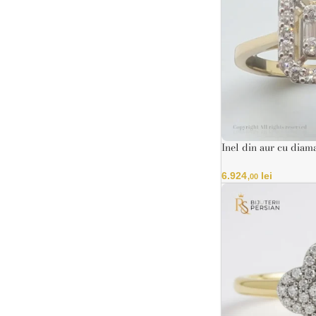
Inel din aur cu diam
dublu
6.924
lei
,00