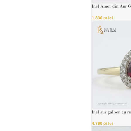
Inel Amor din Aur G
Certificat IGI
1.836
lei
,00
Inel aur galben cu r
Model lacrimă elega
4.790
lei
,00