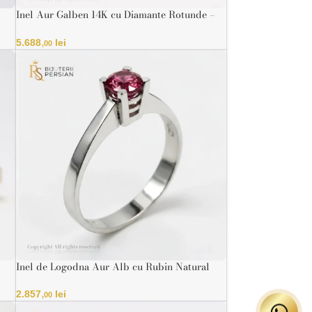
Inel Aur Galben 14K cu Diamante Rotunde –
Design Circular Strălucitor IGI
5.688
lei
,00
Inel de Logodna Aur Alb cu Rubin Natural
14K
2.857
lei
,00