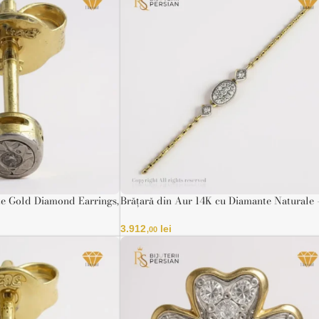
e Gold Diamond Earrings,
Brățară din Aur 14K cu Diamante Naturale 
ate
Oval Pavé
3.912
lei
,00