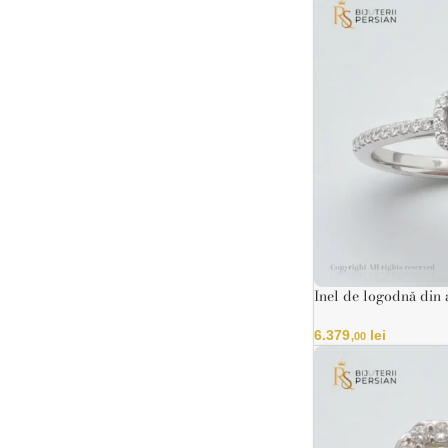
Inel de logodnă din 
Pavé
6.379
lei
,00