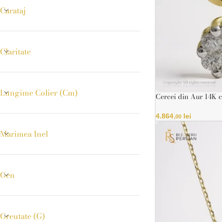
Carataj
Claritate
Lungime Colier (cm)
Cercei din Aur 14K c
Design Pavé – Certi
4.864
lei
,00
Marimea Inel
Gen
Greutate (g)