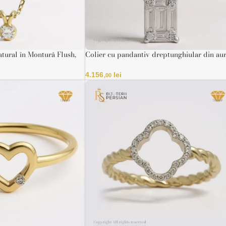
tural în Montură Flush,
Colier cu pandantiv dreptunghiular din au
lb 14K – Certificat HRD
galben 14K cu diamante naturale
4.156
lei
,00