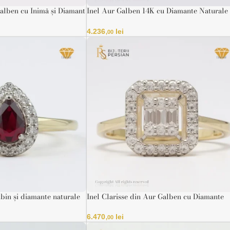
alben cu Inimă și Diamant
Inel Aur Galben 14K cu Diamante Naturale
VS-SI
4.236
lei
,00
ubin și diamante naturale
Inel Clarisse din Aur Galben cu Diamante
nt
Rectangulare Certificat IGI
6.470
lei
,00