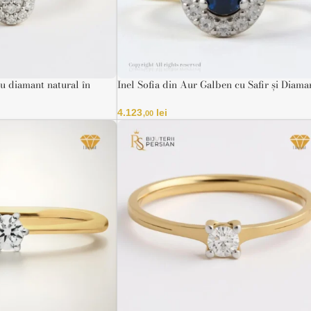
cu diamant natural în
Inel Sofia din Aur Galben cu Safir și Diama
Certificat IGI
4.123
lei
,00