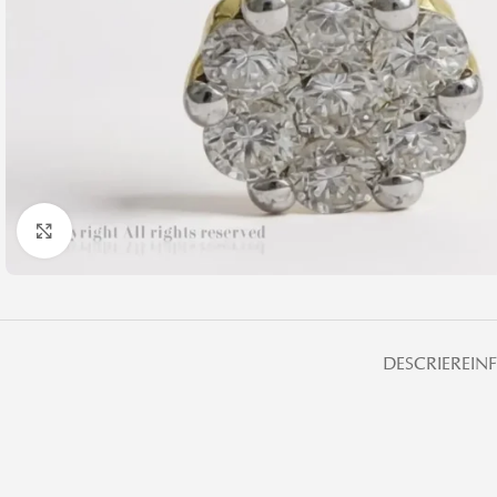
Click pentru a mări
DESCRIERE
IN