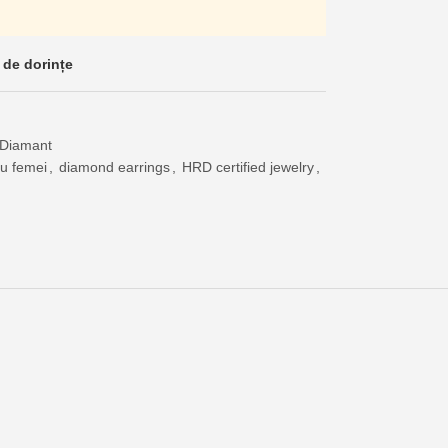
 de dorințe
 Diamant
ru femei
,
diamond earrings
,
HRD certified jewelry
,