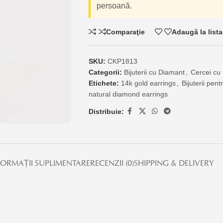
persoană.
Comparaţie
Adaugă la lista
SKU:
CKP1813
Categorii:
Bijuterii cu Diamant
,
Cercei cu
Etichete:
14k gold earrings
,
Bijuterii pent
natural diamond earrings
Distribuie:
FORMAȚII SUPLIMENTARE
RECENZII (0)
SHIPPING & DELIVERY