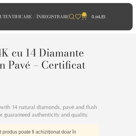
0
UTENTIFICARE / ÎNREGISTRARE
0
LEI
,00
4K cu 14 Diamante
n Pavé – Certificat
 with 14 natural diamonds, pavé and flush
or guaranteed authenticity and quality.
 produs poate fi achiziționat doar în