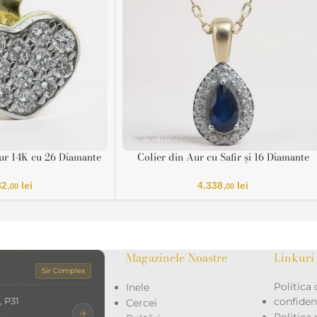
ur 14K cu 26 Diamante
Colier din Aur cu Safir și 16 Diamante
Certificat HRD
Naturale – Certificat IGI
82
lei
4.338
lei
,00
,00
Magazinele Noastre
Linkuri 
Sir Complex
Politica 
Inele
, P31
confidenț
Cercei
Politica