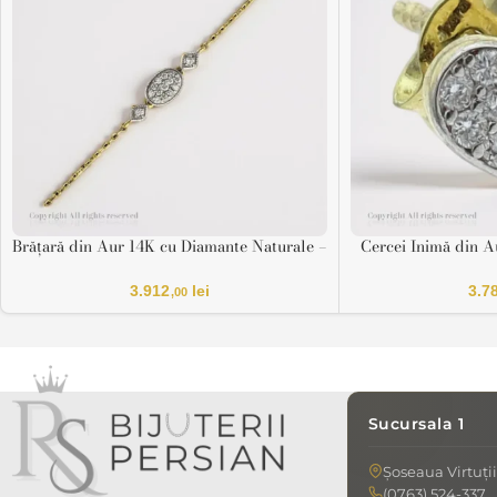
Brățară din Aur 14K cu Diamante Naturale –
Cercei Inimă din A
Oval Pavé
Naturale – 
3.912
lei
3.7
,00
Sucursala 1
Șoseaua Virtuții
(0763) 524-337