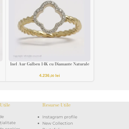
Inel Aur Galben 14K cu Diamante Naturale
Inel de logodnă
VS-SI
4.236
lei
,00
Utile
Resurse Utile
de
Instagram profile
ialitate
New Collection
 de cookies