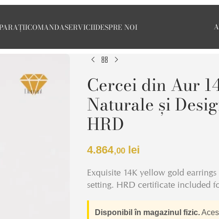
A
PARAȚII
COMANDA
SERVICII
DESPRE NOI
Cercei din Aur 1
Naturale și Desig
HRD
4.864
lei
,00
Exquisite 14K yellow gold earrings
setting. HRD certificate included f
Disponibil în magazinul fizic.
Acest