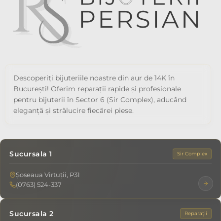
Descoperiți bijuteriile noastre din aur de 14K în
București! Oferim reparații rapide și profesionale
pentru bijuterii în Sector 6 (Sir Complex), aducând
eleganță și strălucire fiecărei piese.
Sucursala 1
Sir Complex
Șoseaua Virtuții, P31
(0763) 524-337
Sucursala 2
Reparații