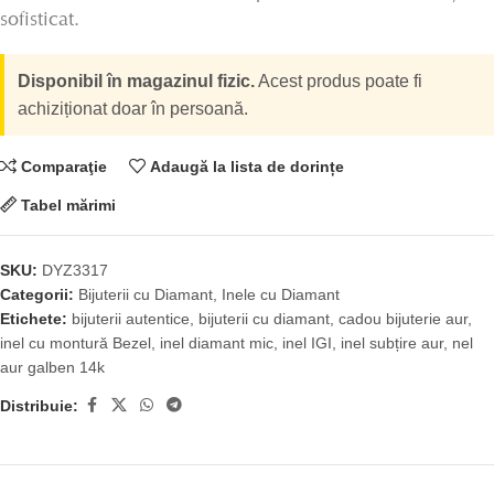
sofisticat.
Disponibil în magazinul fizic.
Acest produs poate fi
achiziționat doar în persoană.
Comparaţie
Adaugă la lista de dorințe
Tabel mărimi
SKU:
DYZ3317
Categorii:
Bijuterii cu Diamant
,
Inele cu Diamant
Etichete:
bijuterii autentice
,
bijuterii cu diamant
,
cadou bijuterie aur
,
inel cu montură Bezel
,
inel diamant mic
,
inel IGI
,
inel subțire aur
,
nel
aur galben 14k
Distribuie: