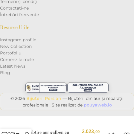
Termeni și condiții
Contactaţi-ne
Întrebări frecvente
Resurse Utile
Instagram profile
New Collection
Portofoliu
Comenzile mele
Latest News
Blog
© 2026
Bijuterii Persian
— Bijuterii din aur și reparații
profesionale
|
Site realizat de
pouyaweb.io
Inel subțire aur galben cu
2.023
,00