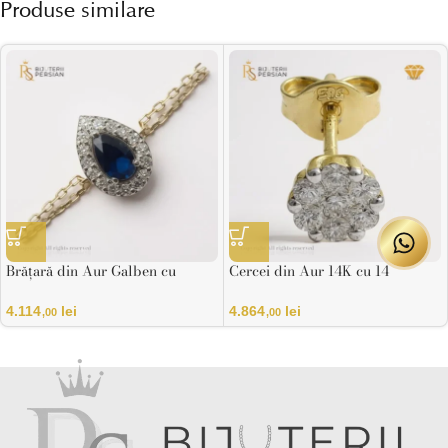
Produse similare
Brățară din Aur Galben cu
Cercei din Aur 14K cu 14
Diamant Natural și Safir în
Diamante Naturale și Design
Formă de Picătură
Pavé – Certificat HRD
4.114
lei
4.864
lei
,00
,00