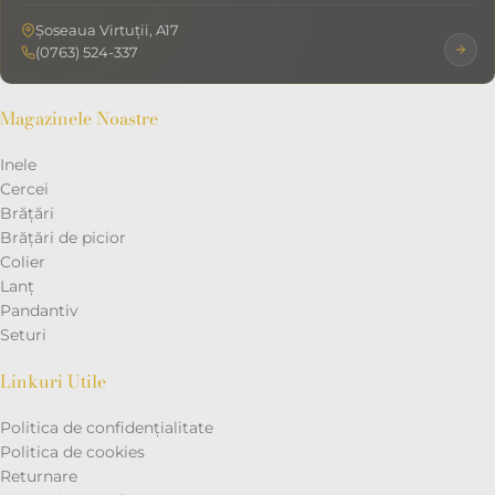
Șoseaua Virtuții, A17
(0763) 524-337
Magazinele Noastre
Inele
Cercei
Brățări
Brățări de picior
Colier
Lanț
Pandantiv
Seturi
Linkuri Utile
Politica de confidențialitate
Politica de cookies
Returnare