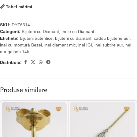
Tabel mărimi
SKU:
DYZ6314
Categorii:
Bijuterii cu Diamant
,
Inele cu Diamant
Etichete:
bijuterii autentice
,
bijuterii cu diamant
,
cadou bijuterie aur
,
inel cu montură Bezel
,
inel diamant mic
,
inel IGI
,
inel subțire aur
,
nel
aur galben 14k
Distribuie:
Produse similare