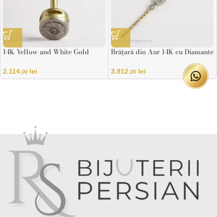
14K Yellow and White Gold
Brățară din Aur 14K cu Diamante
Diamond Earrings, 0.01ct, HRD
Naturale – Oval Pavé
Certificate
2.114
lei
3.912
lei
,00
,00