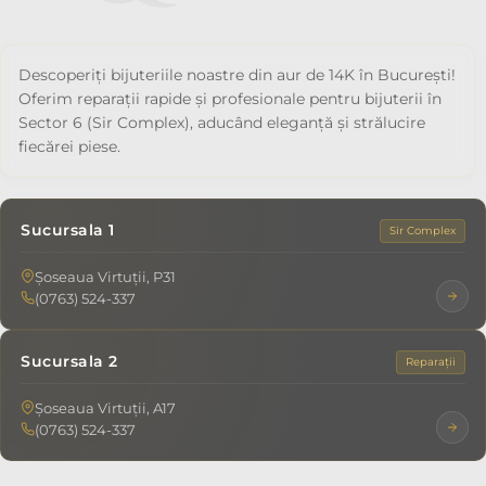
Descoperiți bijuteriile noastre din aur de 14K în București!
Oferim reparații rapide și profesionale pentru bijuterii în
Sector 6 (Sir Complex), aducând eleganță și strălucire
fiecărei piese.
Sucursala 1
Sir Complex
Șoseaua Virtuții, P31
(0763) 524-337
Sucursala 2
Reparații
Șoseaua Virtuții, A17
(0763) 524-337