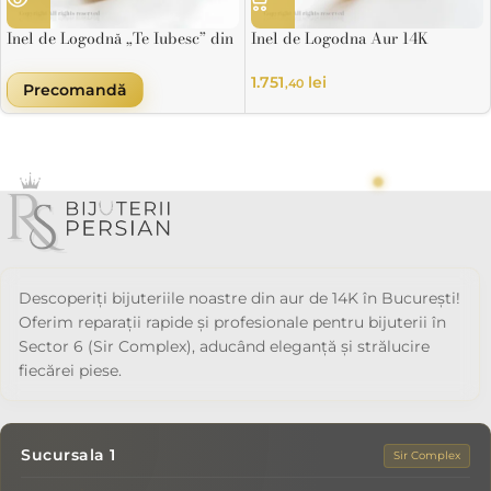
Inel de Logodnă „Te Iubesc” din
Inel de Logodna Aur 14K
Aur 14K cu Inimă
Solitaire Imperial
1.751
lei
,40
Precomandă
Descoperiți bijuteriile noastre din aur de 14K în București!
Oferim reparații rapide și profesionale pentru bijuterii în
Sector 6 (Sir Complex), aducând eleganță și strălucire
fiecărei piese.
Sucursala 1
Sir Complex