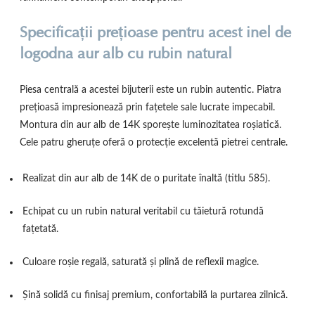
Specificații prețioase pentru acest inel de
logodna aur alb cu rubin natural
Piesa centrală a acestei bijuterii este un rubin autentic. Piatra
prețioasă impresionează prin fațetele sale lucrate impecabil.
Montura din aur alb de 14K sporește luminozitatea roșiatică.
Cele patru gheruțe oferă o protecție excelentă pietrei centrale.
Realizat din aur alb de 14K de o puritate înaltă (titlu 585).
Echipat cu un rubin natural veritabil cu tăietură rotundă
fațetată.
Culoare roșie regală, saturată și plină de reflexii magice.
Șină solidă cu finisaj premium, confortabilă la purtarea zilnică.