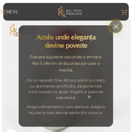
MENU
Acolo unde eleganța
devine poveste
Fiecare bijuterie ascunde o emoție.
Noi îi oferim strălucirea pe care o
merită.
De la reparații fine din aur până la creații
cu diamante certificate, alegerile tale
sunt lucrate cu grijă, migală și pasiune
adevărată.
Alege rafinamentul care dăinuie. Alege o
bijuterie care devine parte din viața ta.