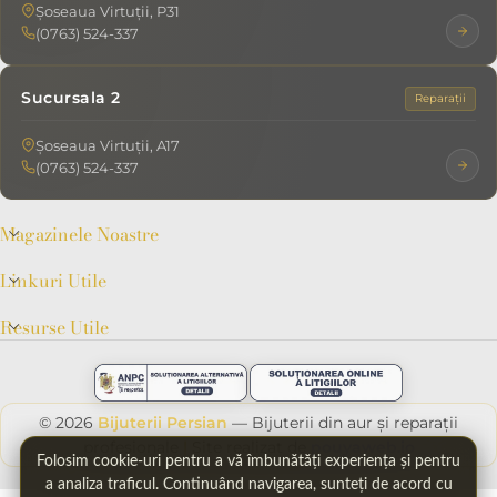
Șoseaua Virtuții, P31
(0763) 524-337
Sucursala 2
Reparații
Șoseaua Virtuții, A17
(0763) 524-337
Magazinele Noastre
Linkuri Utile
Resurse Utile
© 2026
Bijuterii Persian
— Bijuterii din aur și reparații
profesionale
|
Site realizat de
pouyaweb.io
Folosim cookie-uri pentru a vă îmbunătăți experiența și pentru
a analiza traficul. Continuând navigarea, sunteți de acord cu