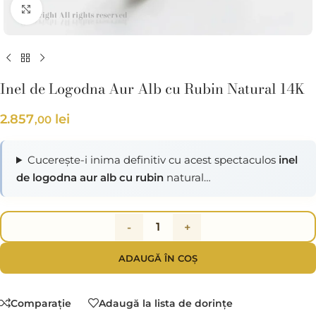
Click pentru a mări
Inel de Logodna Aur Alb cu Rubin Natural 14K
2.857
lei
,00
Cucerește-i inima definitiv cu acest spectaculos
inel
de logodna aur alb cu rubin
natural…
-
+
ADAUGĂ ÎN COȘ
Comparaţie
Adaugă la lista de dorințe