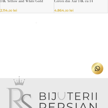
14K Yellow and White Gold
Cercei din Aur 14K cu 14
Diamond Earrings, 0.01ct, HRD
Diamante Naturale și Design Pavé
Certificate
– Certificat HRD
2.114
lei
4.864
lei
,00
,00