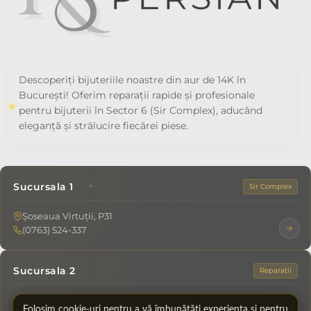
Descoperiți bijuteriile noastre din aur de 14K în
București! Oferim reparații rapide și profesionale
pentru bijuterii în Sector 6 (Sir Complex), aducând
eleganță și strălucire fiecărei piese.
Sucursala 1
Sir Complex
Șoseaua Virtuții, P31
(0763) 524-337
Sucursala 2
Reparații
Șoseaua Virtuții, A17
Folosim cookie-uri pentru a vă îmbunătăți experiența și pentru