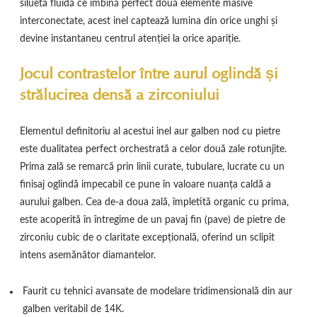
siluetă fluidă ce îmbină perfect două elemente masive
interconectate, acest inel captează lumina din orice unghi și
devine instantaneu centrul atenției la orice apariție.
Jocul contrastelor între aurul oglindă și
strălucirea densă a zirconiului
Elementul definitoriu al acestui inel aur galben nod cu pietre
este dualitatea perfect orchestrată a celor două zale rotunjite.
Prima zală se remarcă prin linii curate, tubulare, lucrate cu un
finisaj oglindă impecabil ce pune în valoare nuanța caldă a
aurului galben. Cea de-a doua zală, împletită organic cu prima,
este acoperită în întregime de un pavaj fin (pave) de pietre de
zirconiu cubic de o claritate excepțională, oferind un sclipit
intens asemănător diamantelor.
Faurit cu tehnici avansate de modelare tridimensională din aur
galben veritabil de 14K.