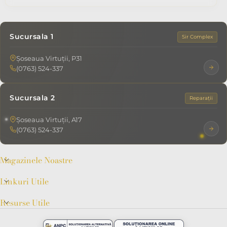
Sucursala 1
Sir Complex
Șoseaua Virtuții, P31
(0763) 524-337
Sucursala 2
Reparații
Șoseaua Virtuții, A17
(0763) 524-337
Magazinele Noastre
Linkuri Utile
Resurse Utile