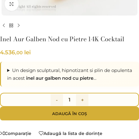
Click pentru a mări
Inel Aur Galben Nod cu Pietre 14K Cocktail
4.536
lei
,00
Un design sculptural, hipnotizant si plin de opulenta
in acest
inel aur galben nod cu pietre
…
-
+
ADAUGĂ ÎN COȘ
Comparaţie
Adaugă la lista de dorințe