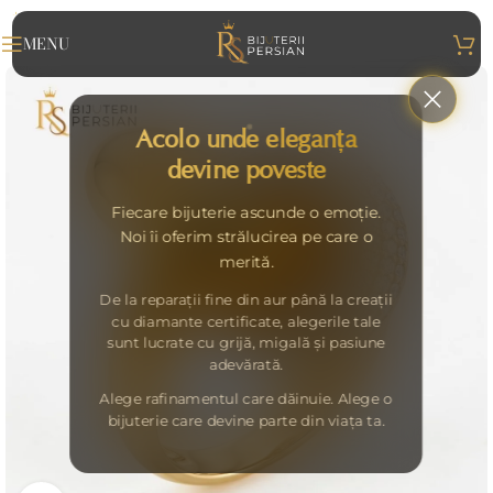
MENU
Acolo unde eleganța
devine poveste
Fiecare bijuterie ascunde o emoție.
Noi îi oferim strălucirea pe care o
merită.
De la reparații fine din aur până la creații
cu diamante certificate, alegerile tale
sunt lucrate cu grijă, migală și pasiune
adevărată.
Alege rafinamentul care dăinuie. Alege o
bijuterie care devine parte din viața ta.