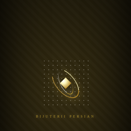
BIJUTERII PERSIAN