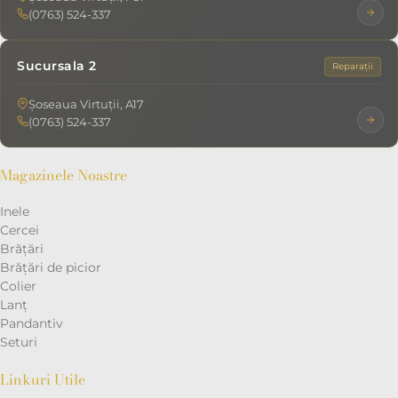
(0763) 524-337
Sucursala 2
Reparații
Șoseaua Virtuții, A17
(0763) 524-337
Magazinele Noastre
Inele
Cercei
Brățări
Brățări de picior
Colier
Lanț
Pandantiv
Seturi
Linkuri Utile