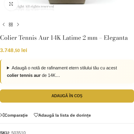
Click pentru a mări
Colier Tennis Aur 14K Latime 2 mm – Eleganta
3.748
lei
,50
Adaugă o notă de rafinament etern stilului tău cu acest
colier tennis aur
de 14K…
ADAUGĂ ÎN COȘ
Comparaţie
Adaugă la lista de dorințe
SKU:
503510