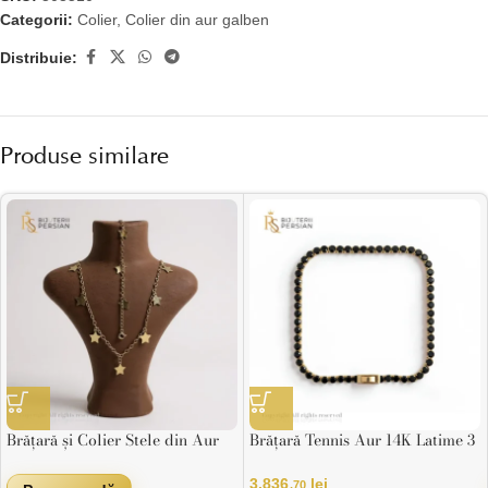
Categorii:
Colier
,
Colier din aur galben
Distribuie:
Produse similare
Brățară și Colier Stele din Aur
Brățară Tennis Aur 14K Latime 3
Galben
mm – Negru
3.836
lei
,70