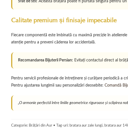
Sfat de stil:
Această brățară poate fi purtată singură pentru un e
Calitate premium și finisaje impecabile
Fiecare componentă este îmbinată cu maximă precizie în atelierele no
atenție pentru a preveni căderea lor accidentală.
Recomandarea Bijuterii Persian:
Evitați contactul direct al brăță
Pentru servicii profesionale de întreținere și curățare periodică a cr
Pentru ajustarea lungimii sau personalizări deosebite:
Comandă Bijut
„O armonie perfectă între liniile geometrice riguroase și sclipirea nob
Categorie: Brățări din Aur • Tag-uri: bratara aur zale lungi, bratara aur 14k