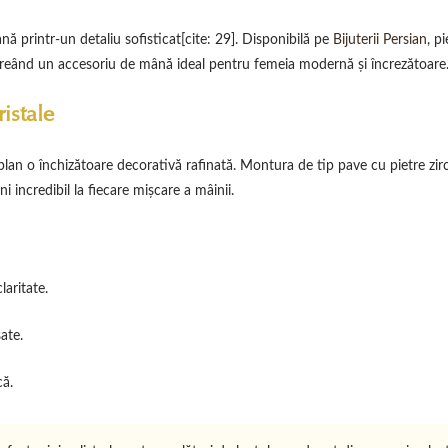
ă printr-un detaliu sofisticat[cite: 29]. Disponibilă pe
Bijuterii Persian
, p
 creând un accesoriu de mână ideal pentru femeia modernă și încrezătoare
istale
an o închizătoare decorativă rafinată. Montura de tip pave cu pietre zirc
i incredibil la fiecare mișcare a mâinii.
laritate.
ate.
că.