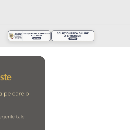
ste
a pe care o
egerile tale