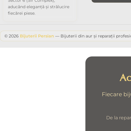
Sector 6 (Sir Complex),
aducând eleganță și strălucire
fiecărei piese.
© 2026
Bijuterii Persian
— Bijuterii din aur și reparații profes
Ac
Fiecare bi
De la repar