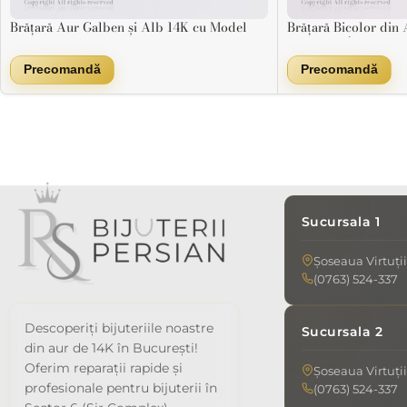
Brățară Aur Galben și Alb 14K cu Model
Brățară Bicolor din
Grecesc și Textură Fină – Stil Regal și
cu Design Împletit –
Strălucire Distinctă
Precomandă
Precomandă
Sucursala 1
Șoseaua Virtuții
(0763) 524-337
Descoperiți bijuteriile noastre
Sucursala 2
din aur de 14K în București!
Oferim reparații rapide și
Șoseaua Virtuții
profesionale pentru bijuterii în
(0763) 524-337