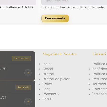
 Aur Galben și Alb 14K
Brățară din Aur Galben 14K cu Elemente
 Rafinament și Putere
Fațetate – Design Geometric Strălucitor
Precomandă
Magazinele Noastre
Linkuri 
Sir Complex
Inele
Politica 
, P31
Cercei
confidenț
Brățări
Politica
Brățări de picior
Returna
Colier
Termeni ș
Reparații
Lanț
Contacta
Pandantiv
Întrebăr
, A17
Seturi