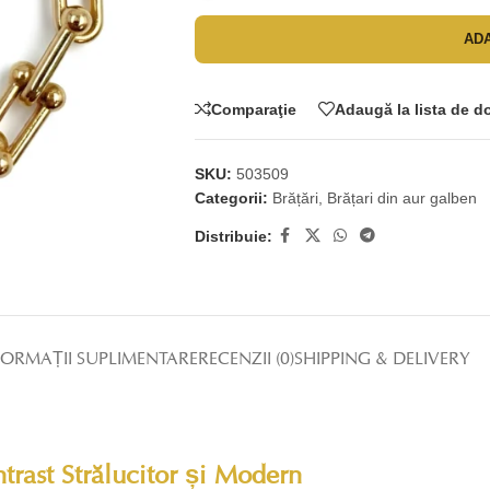
ADA
Comparaţie
Adaugă la lista de d
SKU:
503509
Categorii:
Brățări
,
Brățari din aur galben
Distribuie:
FORMAȚII SUPLIMENTARE
RECENZII (0)
SHIPPING & DELIVERY
trast Strălucitor și Modern