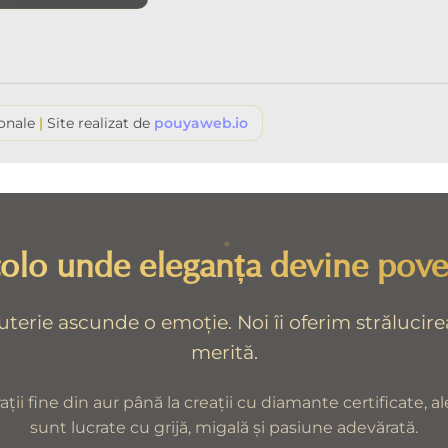
ionale
|
Site realizat de
pouyaweb.io
olo unde eleganța devine pove
juterie ascunde o emoție. Noi îi oferim strălucire
merită.
ații fine din aur până la creații cu diamante certificate, al
sunt lucrate cu grijă, migală și pasiune adevărată.