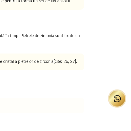
ție pentru a forma un set de lux absolut.
ă în timp. Pietrele de zirconia sunt fixate cu
cristal a pietrelor de zirconia[cite: 26, 27].