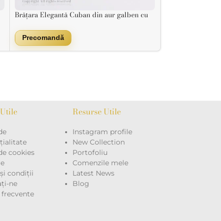
Brățara Elegantă Cuban din aur galben cu
Brățara fixă Eleg
pietre zirconiu
7.397
lei
,00
Precomandă
Utile
Resurse Utile
de
Instagram profile
ialitate
New Collection
 de cookies
Portofoliu
re
Comenzile mele
i condiții
Latest News
ţi-ne
Blog
i frecvente