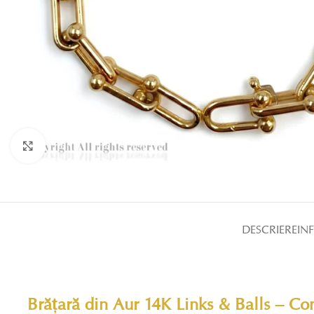
Click pentru a mări
DESCRIERE
IN
Brățară din Aur 14K Links & Balls – Con