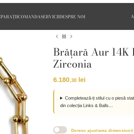
A
EPARAȚII
COMANDA
SERVICII
DESPRE NOI
Brățară Aur 14K 
Zirconia
6.180
lei
,30
Completează-ți stilul cu o piesă sta
din colecția Links & Balls…
Doresc ajustarea dimensiunii