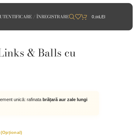
UTENTIFICARE / ÎNREGISTRARE
0
LEI
,00
Links & Balls cu
tement unică: rafinata
brățară aur zale lungi
 (Opțional)