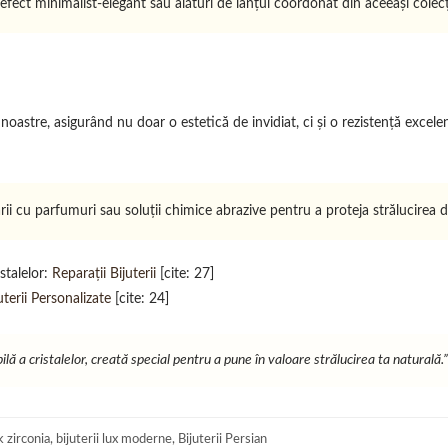
fect minimalist-elegant sau alături de lanțul coordonat din aceeași colec
astre, asigurând nu doar o estetică de invidiat, ci și o rezistență excelent
rii cu parfumuri sau soluții chimice abrazive pentru a proteja strălucirea de 
istalelor:
Reparații Bijuterii
[cite: 27]
erii Personalizate
[cite: 24]
ilă a cristalelor, creată special pentru a pune în valoare strălucirea ta naturală.”
 zirconia, bijuterii lux moderne, Bijuterii Persian