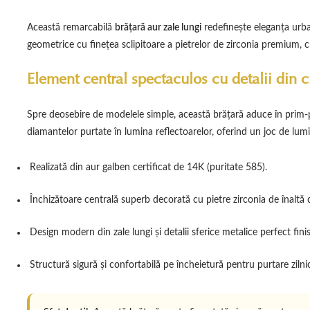
Această remarcabilă
brățară aur zale lungi
redefinește eleganța urban
geometrice cu finețea sclipitoare a pietrelor de zirconia premium,
Element central spectaculos cu detalii din cr
Spre deosebire de modelele simple, această brățară aduce în prim-pl
diamantelor purtate în lumina reflectoarelor, oferind un joc de lumin
Realizată din aur galben certificat de 14K (puritate 585).
Închizătoare centrală superb decorată cu pietre zirconia de înaltă c
Design modern din zale lungi și detalii sferice metalice perfect finis
Structură sigură și confortabilă pe încheietură pentru purtare zilni