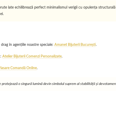
te late echilibrează perfect minimalismul verigii cu opulența structurală a
ei.
 drag în agențiile noastre speciale:
Amanet Bijuterii București
.
u:
Atelier Bijuterii Comenzi Personalizate
.
lasare Comandă Online
.
ce protejează o singură lumină devin simbolul suprem al stabilității și devotament