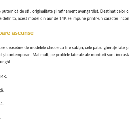
 puternică de stil, originalitate și rafinament avangardist. Destinat celor 
ne definită, acest model din aur de 14K se impune printr-un caracter incon
toare ascunse
Spre deosebire de modelele clasice cu fire subțiri, cele patru gheruțe late
 și contemporan. Mai mult, pe profilele laterale ale monturii sunt încrustate
 unghi.
14K.
ță.
ră.
.