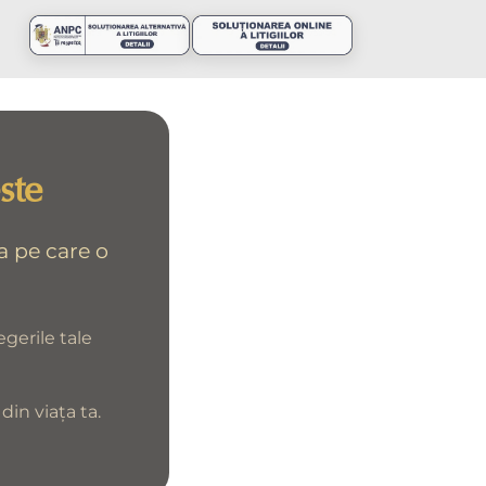
ste
a pe care o
egerile tale
in viața ta.