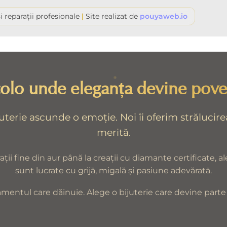
i reparații profesionale
|
Site realizat de
pouyaweb.io
olo unde eleganța devine pove
juterie ascunde o emoție. Noi îi oferim strălucire
merită.
ații fine din aur până la creații cu diamante certificate, al
sunt lucrate cu grijă, migală și pasiune adevărată.
amentul care dăinuie. Alege o bijuterie care devine parte d