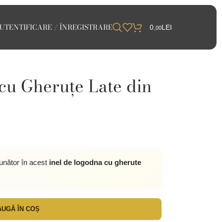
UTENTIFICARE / ÎNREGISTRARE
0
LEI
,00
cu Gheruțe Late din
punător în acest
inel de logodna cu gherute
UGĂ ÎN COȘ