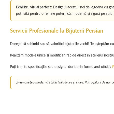
Echilibru vizual perfect:
Designul acestui inel de logodna cu gheru
potrivită pentru o femeie puternică, modernă și sigură pe stilul 
Servicii Profesionale la Bijuterii Persian
Dorești să schimbi sau să valorifici bijuteriile vechi? Te așteptăm cu
Realizăm modele unice și modificări rapide direct în atelierul nostr
Poți trimite specificațiile sau designul dorit prin formularul oficial:
P
„Frumusețea modernă stă în linii sigure și clare. Patru piloni de aur 