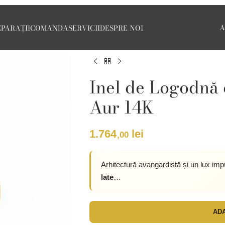
A
EPARAȚII
COMANDA
SERVICII
DESPRE NOI
Inel de Logodnă 
Aur 14K
1.764
lei
,00
Arhitectură avangardistă și un lux im
late
…
ADA