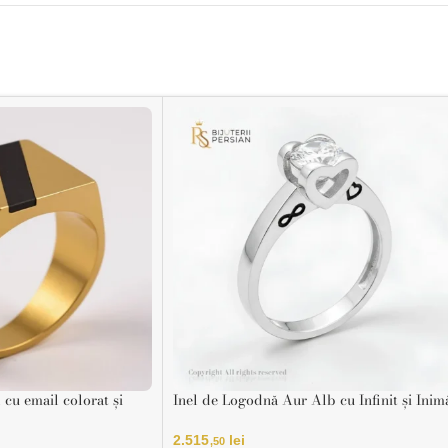
 cu email colorat și
Inel de Logodnă Aur Alb cu Infinit și Inim
14K
2.515
lei
,50