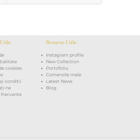
Utile
Resurse Utile
de
Instagram profile
ialitate
New Collection
 de cookies
Portofoliu
re
Comenzile mele
i condiții
Latest News
ţi-ne
Blog
i frecvente