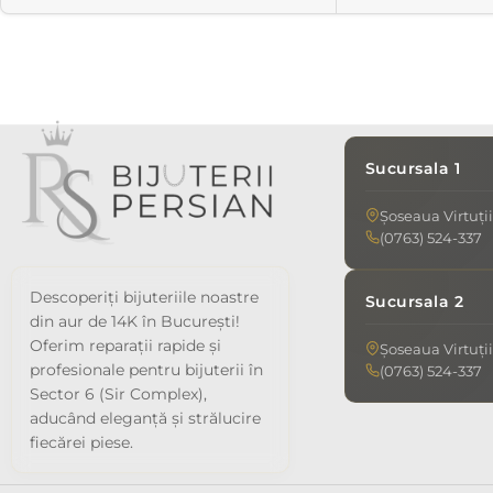
Sucursala 1
Șoseaua Virtuții
(0763) 524-337
Descoperiți bijuteriile noastre
Sucursala 2
din aur de 14K în București!
Oferim reparații rapide și
Șoseaua Virtuții
profesionale pentru bijuterii în
(0763) 524-337
Sector 6 (Sir Complex),
aducând eleganță și strălucire
fiecărei piese.