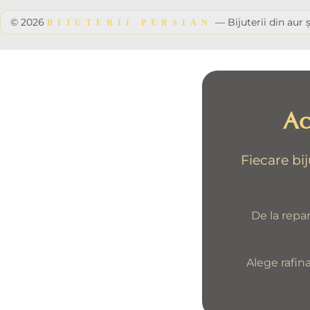
© 2026
— Bijuterii din aur ș
BIJUTERII PERSIAN
Ac
Fiecare bi
De la repar
Alege rafin