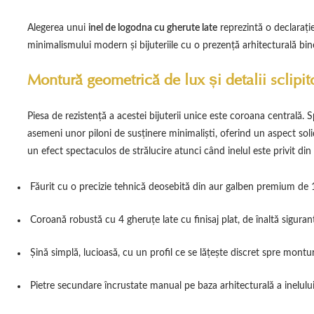
Alegerea unui
inel de logodna cu gherute late
reprezintă o declarație
minimalismului modern și bijuteriile cu o prezență arhitecturală bi
Montură geometrică de lux și detalii sclipi
Piesa de rezistență a acestei bijuterii unice este coroana centrală. 
asemeni unor piloni de susținere minimaliști, oferind un aspect solid
un efect spectaculos de strălucire atunci când inelul este privit din
Făurit cu o precizie tehnică deosebită din aur galben premium de 
Coroană robustă cu 4 gheruțe late cu finisaj plat, de înaltă siguran
Șină simplă, lucioasă, cu un profil ce se lățește discret spre montu
Pietre secundare încrustate manual pe baza arhitecturală a inelului