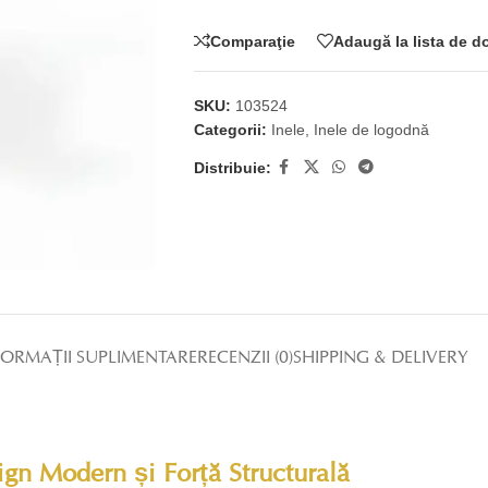
Comparaţie
Adaugă la lista de d
SKU:
103524
Categorii:
Inele
,
Inele de logodnă
Distribuie:
FORMAȚII SUPLIMENTARE
RECENZII (0)
SHIPPING & DELIVERY
gn Modern și Forță Structurală