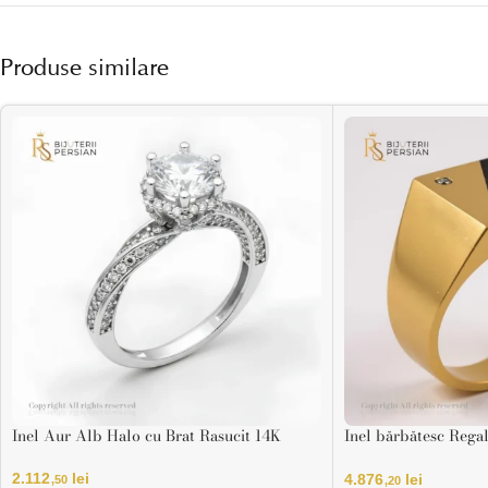
Produse similare
Inel Aur Alb Halo cu Brat Rasucit 14K
Inel bărbătesc Regal
pietre zirconiu
2.112
lei
4.876
lei
,50
,20