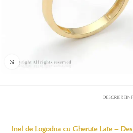
Click pentru a mări
DESCRIERE
IN
Inel de Logodna cu Gherute Late – Desi