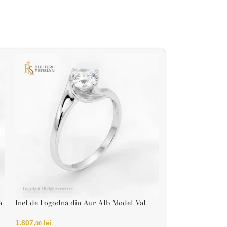
ă
Inel de Logodnă din Aur Alb Model Val
Inel de Logodnă 
14Ka
Baghetă 14K
1.807
lei
1.800
lei
,00
,50