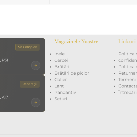
Magazinele Noastre
Linkuri 
Sir Complex
Inele
Politica 
, P31
Cercei
confidenț
Brățări
Politica
Brățări de picior
Returna
Colier
Termeni ș
Reparații
Lanț
Contacta
Pandantiv
Întrebăr
, A17
Seturi