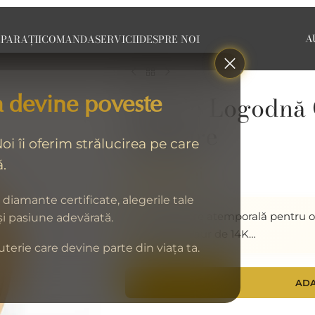
A
PARAȚII
COMANDA
SERVICII
DESPRE NOI
 devine poveste
Inel de Logodnă 
Solitaire
i îi oferim strălucirea pe care
.
1.272
lei
,60
u diamante certificate, alegerile tale
O alegere atemporală pentru o 
 și pasiune adevărată.
clasic
din aur de 14K…
terie care devine parte din viața ta.
ADA