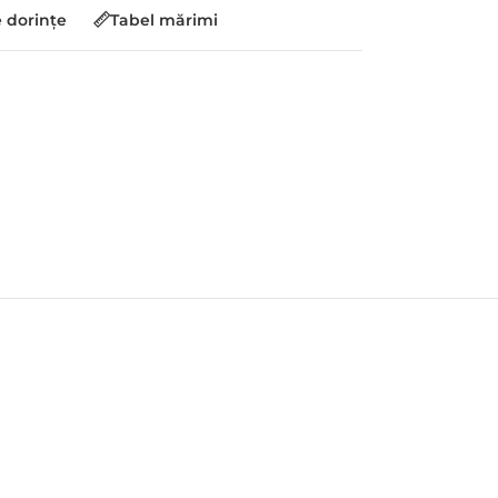
e dorințe
Tabel mărimi
INELE
e silueta ta
 create manual,
tificate și pietre
te pentru a spune
unică.