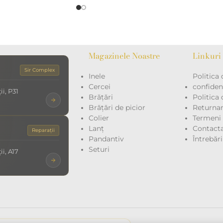
Magazinele Noastre
Linkuri 
Sir Complex
Inele
Politica 
Cercei
confidenț
i, P31
Brățări
Politica
Brățări de picior
Returna
Colier
Termeni ș
Lanț
Contacta
Reparații
Pandantiv
Întrebăr
Seturi
i, A17