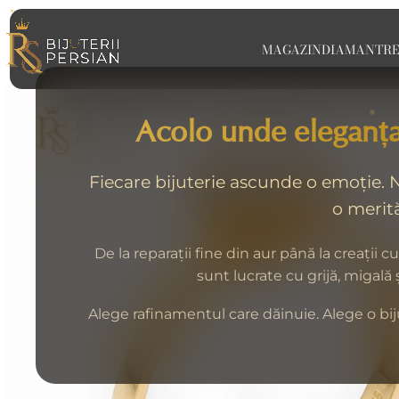
MAGAZIN
DIAMANT
RE
Acolo unde eleganța
Fiecare bijuterie ascunde o emoție. No
o merită
De la reparații fine din aur până la creații c
sunt lucrate cu grijă, migală
Alege rafinamentul care dăinuie. Alege o biju