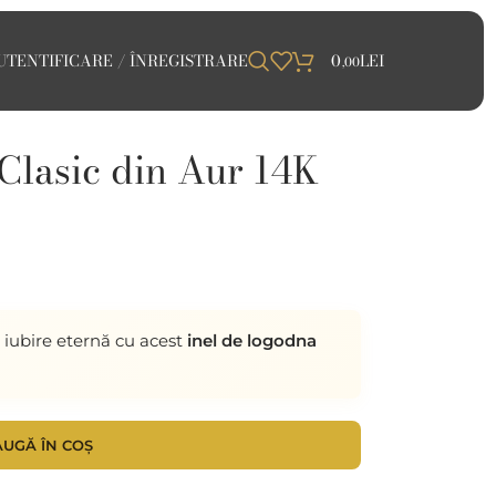
UTENTIFICARE / ÎNREGISTRARE
0
LEI
,00
Clasic din Aur 14K
iubire eternă cu acest
inel de logodna
UGĂ ÎN COȘ