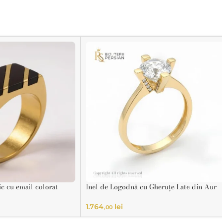
ic cu email colorat
Inel de Logodnă cu Gheruțe Late din Aur
14K
1.764
lei
,00