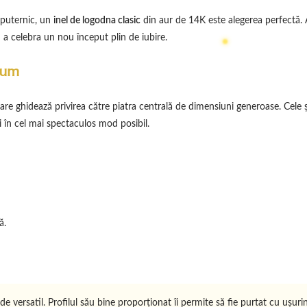
l puternic, un
inel de logodna clasic
din aur de 14K este alegerea perfectă. 
u a celebra un nou început plin de iubire.
e diamond
ium
s, care ghidează privirea către piatra centrală de dimensiuni generoase. Cel
ii în cel mai spectaculos mod posibil.
ă.
e versatil. Profilul său bine proporționat îi permite să fie purtat cu ușuri