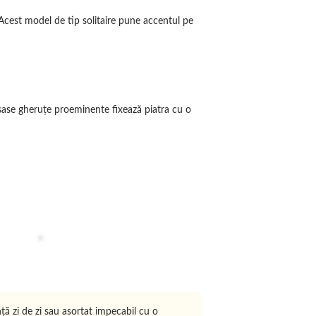
Inele din aur
Acest model de tip solitaire pune accentul pe
Inele din aur de 14K și pietre preț
măiestrie și design elegant pentr
rafinament oricărui moment speci
Vezi mai multe
e șase gheruțe proeminente fixează piatra cu o
nță zi de zi sau asortat impecabil cu o