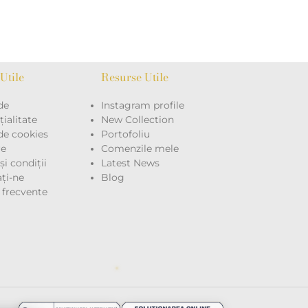
Utile
Resurse Utile
de
Instagram profile
ialitate
New Collection
 de cookies
Portofoliu
re
Comenzile mele
i condiții
Latest News
ţi-ne
Blog
i frecvente