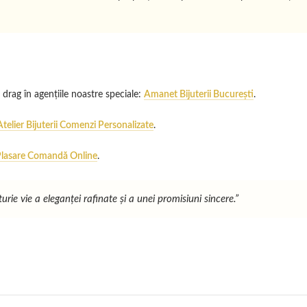
 drag în agențiile noastre speciale:
Amanet Bijuterii București
.
Atelier Bijuterii Comenzi Personalizate
.
lasare Comandă Online
.
e vie a eleganței rafinate și a unei promisiuni sincere.”