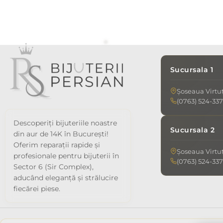
Sucursala 1
Șoseaua Virtuți
(0763) 524-337
Descoperiți bijuteriile noastre
Sucursala 2
din aur de 14K în București!
Oferim reparații rapide și
Șoseaua Virtuți
profesionale pentru bijuterii în
(0763) 524-337
Sector 6 (Sir Complex),
aducând eleganță și strălucire
fiecărei piese.