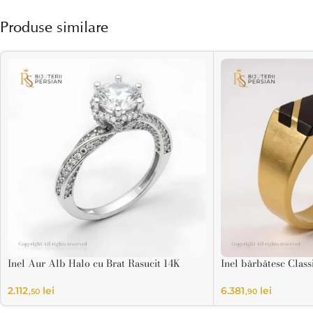
Produse similare
Inel Aur Alb Halo cu Brat Rasucit 14K
Inel bărbătesc Class
2.112
lei
6.381
lei
,50
,90