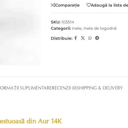
Comparaţie
Adaugă la lista d
SKU:
103514
Categorii:
Inele
,
Inele de logodnă
Distribuie:
COLECȚIA 
Eleganță pură p
lb
Inele din aur de 14K
FORMAȚII SUPLIMENTARE
RECENZII (0)
SHIPPING & DELIVERY
galben
decorate cu diamante cer
prețioase fine, concepu
povestea ta 
rbati
nă
jestuoasă din Aur 14K