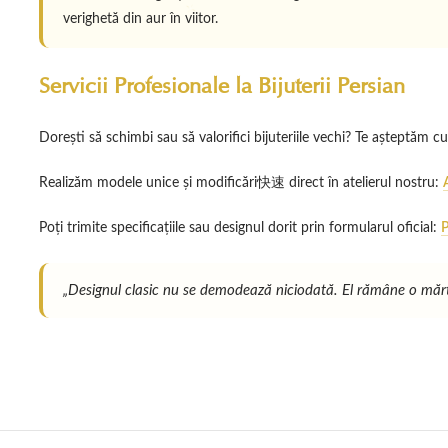
verighetă din aur în viitor.
Servicii Profesionale la Bijuterii Persian
Dorești să schimbi sau să valorifici bijuteriile vechi? Te așteptăm cu
Realizăm modele unice și modificări快速 direct în atelierul nostru:
Poți trimite specificațiile sau designul dorit prin formularul oficial:
P
„Designul clasic nu se demodează niciodată. El rămâne o mărturi