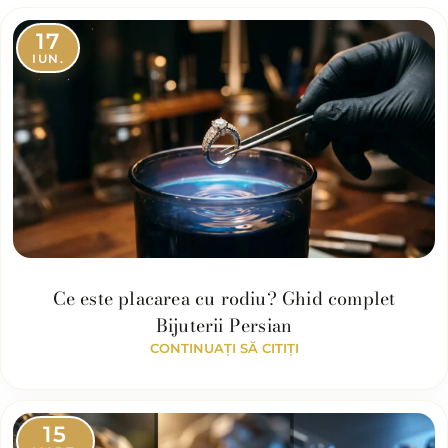
17
IUN.
Ce este placarea cu rodiu? Ghid complet
Bijuterii Persian
CONTINUAȚI SĂ CITIȚI
15