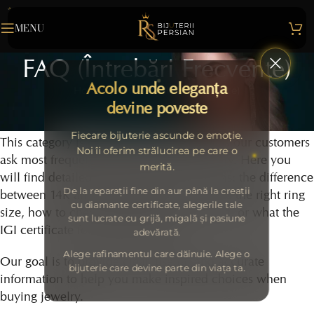
MENU
FAQ (Întrebări Frecvente)
Acolo unde eleganța
Home
>
FAQ (Întrebări Frecvente)
devine poveste
Frequently Asked Questions – Persian Jewelry
Fiecare bijuterie ascunde o emoție.
This category is dedicated to the questions our customers
Noi îi oferim strălucirea pe care o
ask most frequently about gold and jewelry. Here you
merită.
will find detailed answers to topics such as: the difference
De la reparații fine din aur până la creații
between 14K and 18K gold, how to choose the right ring
cu diamante certificate, alegerile tale
size, how to check the authenticity of gold, or what the
sunt lucrate cu grijă, migală și pasiune
IGI certificate for diamonds means.
adevărată.
Alege rafinamentul care dăinuie. Alege o
Our goal is to provide clear, useful, and accurate
bijuterie care devine parte din viața ta.
information to help you make inspired choices when
buying jewelry.