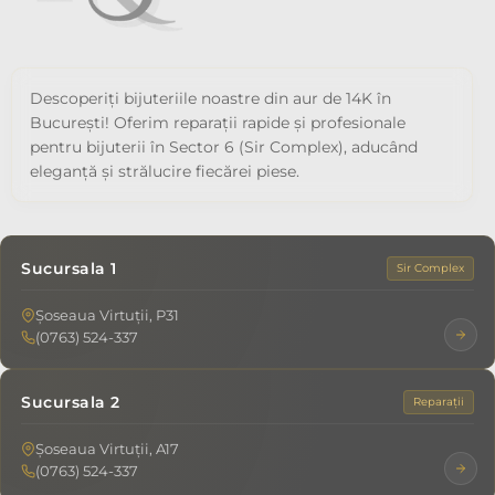
Descoperiți bijuteriile noastre din aur de 14K în
București! Oferim reparații rapide și profesionale
pentru bijuterii în Sector 6 (Sir Complex), aducând
eleganță și strălucire fiecărei piese.
Sucursala 1
Sir Complex
Șoseaua Virtuții, P31
(0763) 524-337
Sucursala 2
Reparații
Șoseaua Virtuții, A17
(0763) 524-337