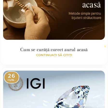
Cum se curăță corect aurul acasă
CONTINUAȚI SĂ CITIȚI
26
IUN.