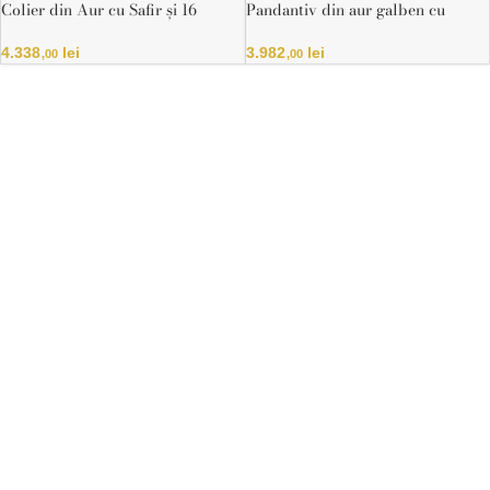
Colier din Aur cu Safir și 16
Pandantiv din aur galben cu
Diamante Naturale – Certificat IGI
diamant natural rotund certificat
HRD
4.338
lei
3.982
lei
,00
,00