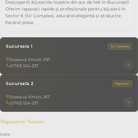
Descoperiți bijuteriile noastre din aur de 14K în București!
Oferim reparații rapide și profesionale pentru bijuterii în
Sector 6 (Sir Complex), aducând eleganță și strălucire
fiecărei piese.
Sucursala 1
Sir Complex
Șoseaua Virtuții, P31
(0763) 524-337
Sucursala 2
Reparații
Șoseaua Virtuții, A17
(0763) 524-337
Magazinele Noastre
Inele