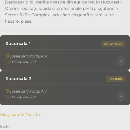
Descoperiți bijuteriile noastre din aur de 14K în București!
Oferim reparații rapide și profesionale pentru bijuterii în
Sector 6 (Sir Complex), aducând eleganță și strălucire
fiecărei piese.
Sucursala 1
Sir Complex
Șoseaua Virtuții, P31
(0763) 524-337
Sucursala 2
Reparații
Șoseaua Virtuții, A17
(0763) 524-337
Magazinele Noastre
Inele