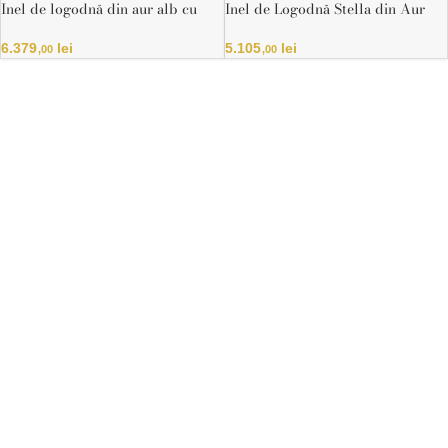
Inel de logodnă din aur alb cu
Inel de Logodnă Stella din Aur
diamante Halo Pavé
Galben cu Diamant
6.379
lei
5.105
lei
,00
,00