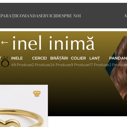
A
EPARAȚII
COMANDA
SERVICII
DESPRE NOI
inel inimă
T
INELE
CERCEI
BRĂȚĂRI
COLIER
LANȚ
PANDAN
49 Produse
2 Produse
24 Produse
9 Produse
17 Produse
2 Produs
Afișează
9
12
18