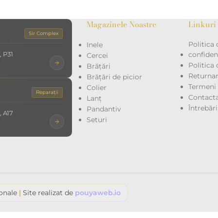
Magazinele Noastre
Linkuri 
Sir Complex
Politica 
Inele
, P31
confidenț
Cercei
Politica
Brățări
Returna
Brățări de picior
Termeni ș
Colier
Reparații
Contacta
Lanț
Întrebăr
Pandantiv
, A17
Seturi
ionale
|
Site realizat de
pouyaweb.io