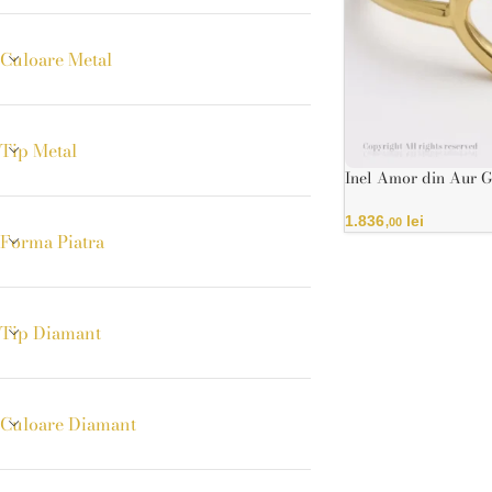
Culoare Metal
Tip Metal
Inel Amor din Aur G
Certificat IGI
1.836
lei
,00
Forma Piatra
Tip Diamant
Culoare Diamant