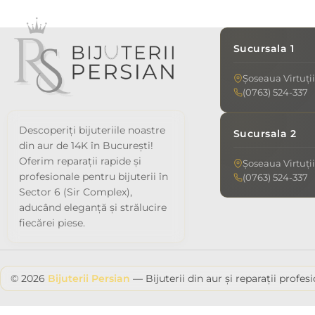
Sucursala 1
Șoseaua Virtuții
(0763) 524-337
Descoperiți bijuteriile noastre
Sucursala 2
din aur de 14K în București!
Oferim reparații rapide și
Șoseaua Virtuții
profesionale pentru bijuterii în
(0763) 524-337
Sector 6 (Sir Complex),
aducând eleganță și strălucire
fiecărei piese.
© 2026
Bijuterii Persian
— Bijuterii din aur și reparații profes