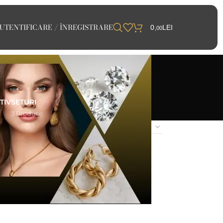
UTENTIFICARE / ÎNREGISTRARE
0
LEI
,00
TIV
SETURI
e
3 Produse
24
48