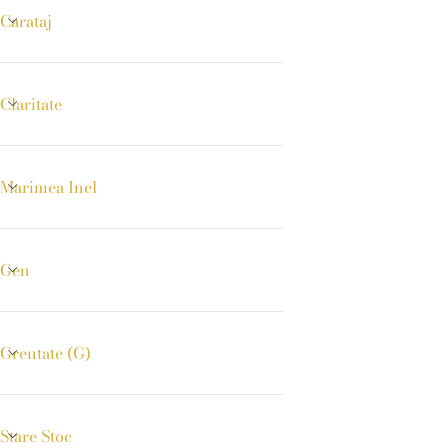
Carataj
Claritate
Marimea Inel
Gen
Greutate (g)
Stare Stoc