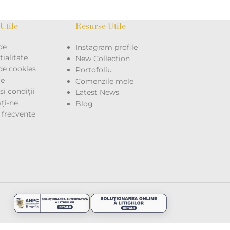
Utile
Resurse Utile
de
Instagram profile
ialitate
New Collection
 de cookies
Portofoliu
re
Comenzile mele
i condiții
Latest News
ţi-ne
Blog
i frecvente