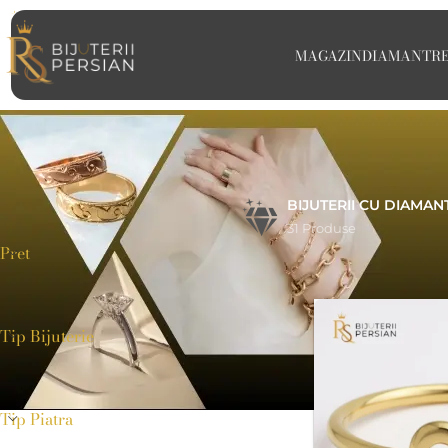
MAGAZIN
DIAMANT
R
BIJUTERII CU DIAMAN
31 Produse
Pret
Home
>
inel inimă
Tip Bijuterie
Tip Piatra