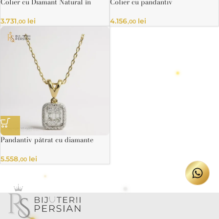
Colier cu Diamant Natural în
Colier cu pandantiv
Montură Flush, din Aur Galben și
dreptunghiular din aur galben
Alb 14K – Certificat HRD
14K cu diamante naturale
3.731
lei
4.156
lei
,00
,00
Pandantiv pătrat cu diamante
naturale și lanț din aur galben 14K
5.558
lei
,00