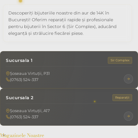
Descoperiți bijuteriile noastre din aur de 14K în
București! Oferim reparații rapide și profesionale
pentru bijuterii în Sector 6 (Sir Complex), aducând
eleganță și strălucire fiecărei piese.
Sucursala 1
Sir Complex
Șoseaua Virtuții, P31
(0763) 524-337
Sucursala 2
Reparații
Șoseaua Virtuții, A17
(0763) 524-337
Magazinele Noastre