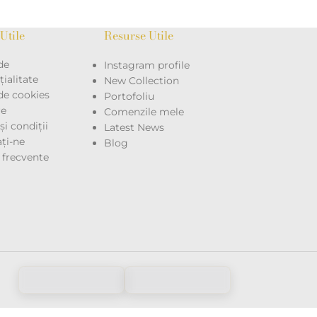
Utile
Resurse Utile
de
Instagram profile
ialitate
New Collection
 de cookies
Portofoliu
re
Comenzile mele
i condiții
Latest News
ţi-ne
Blog
i frecvente