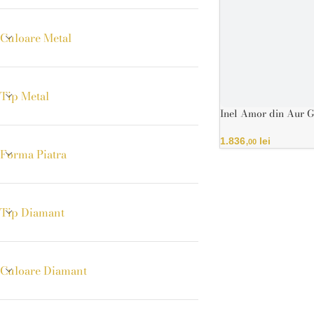
Culoare Metal
Tip Metal
Inel Amor din Aur G
Certificat IGI
1.836
lei
,00
Forma Piatra
Tip Diamant
Culoare Diamant