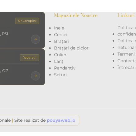
Magazinele Noastre
Linkuri 
Sir Complex
Politica 
Inele
, P31
confidenț
Cercei
Politica
Brățări
Returna
Brățări de picior
Termeni ș
Colier
Reparații
Contacta
Lanț
Întrebăr
Pandantiv
, A17
Seturi
ionale
|
Site realizat de
pouyaweb.io