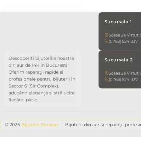
Sucursala 1
Șoseaua Virtuții
(0763) 524-337
Descoperiți bijuteriile noastre
Sucursala 2
din aur de 14K în București!
Oferim reparații rapide și
Șoseaua Virtuții
profesionale pentru bijuterii în
(0763) 524-337
Sector 6 (Sir Complex),
aducând eleganță și strălucire
fiecărei piese.
© 2026
Bijuterii Persian
— Bijuterii din aur și reparații profes