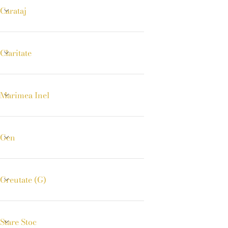
Carataj
Claritate
Marimea Inel
Gen
Greutate (g)
Stare Stoc