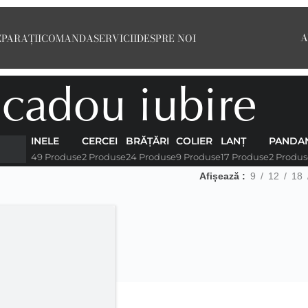
A
EPARAȚII
COMANDA
SERVICII
DESPRE NOI
cadou iubire
INELE
CERCEI
BRĂȚĂRI
COLIER
LANȚ
PANDAN
49 Produse
2 Produse
24 Produse
9 Produse
17 Produse
2 Produs
Afișează
9
12
18