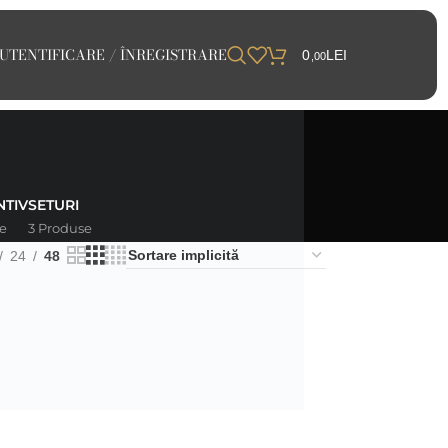
UTENTIFICARE / ÎNREGISTRARE
0
LEI
,00
TIV
SETURI
e
3 Produse
24
48