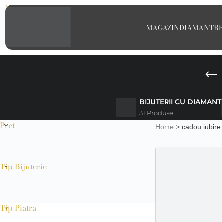
MAGAZIN
DIAMANT
R
BIJUTERII CU DIAMANT
31 Produse
Pret
Home
>
cadou iubire
Tip Bijuterie
Tip Piatra