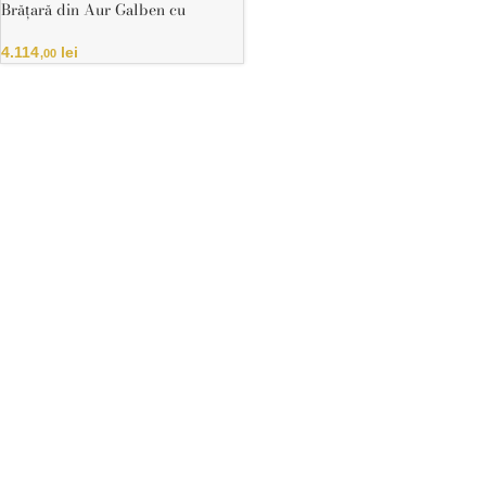
Brățară din Aur Galben cu
Diamant Natural și Safir în Formă
de Picătură
4.114
lei
,00