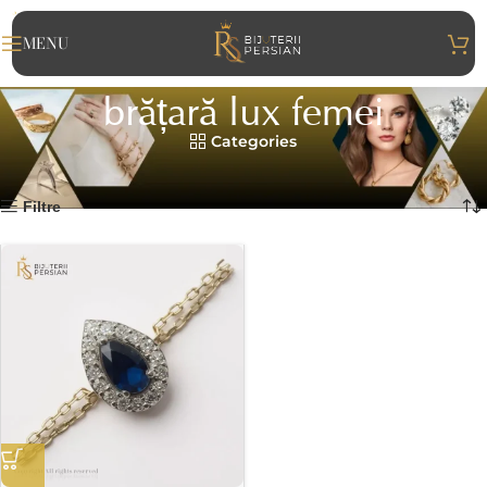
MENU
brățară lux femei
Categories
Home
>
brățară lux femei
Afișez singurul rezultat
Filtre