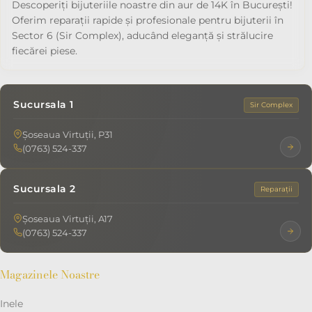
Descoperiți bijuteriile noastre din aur de 14K în București!
Oferim reparații rapide și profesionale pentru bijuterii în
Sector 6 (Sir Complex), aducând eleganță și strălucire
fiecărei piese.
Sucursala 1
Sir Complex
Șoseaua Virtuții, P31
(0763) 524-337
Sucursala 2
Reparații
Șoseaua Virtuții, A17
(0763) 524-337
Magazinele Noastre
Inele