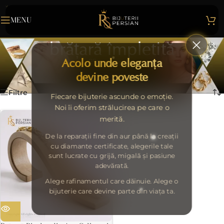
MENU
brățară împletită
Acolo unde eleganța
Categories
Home
>
brățară împletită
Afișez singurul rezultat
devine poveste
Filtre
Fiecare bijuterie ascunde o emoție.
Noi îi oferim strălucirea pe care o
merită.
De la reparații fine din aur până la creații
cu diamante certificate, alegerile tale
sunt lucrate cu grijă, migală și pasiune
adevărată.
Alege rafinamentul care dăinuie. Alege o
bijuterie care devine parte din viața ta.