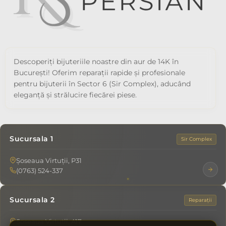
Descoperiți bijuteriile noastre din aur de 14K în
București! Oferim reparații rapide și profesionale
pentru bijuterii în Sector 6 (Sir Complex), aducând
eleganță și strălucire fiecărei piese.
Sucursala 1
Sir Complex
Șoseaua Virtuții, P31
(0763) 524-337
Sucursala 2
Reparații
Șoseaua Virtuții, A17