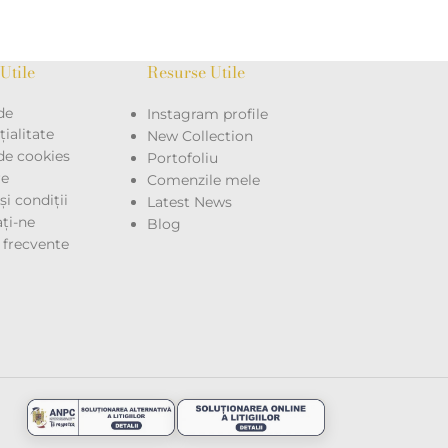
Utile
Resurse Utile
de
Instagram profile
ialitate
New Collection
 de cookies
Portofoliu
re
Comenzile mele
i condiții
Latest News
ţi-ne
Blog
i frecvente