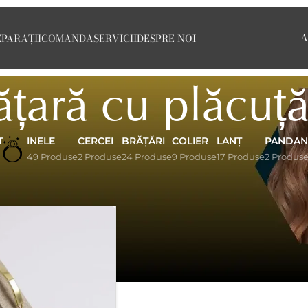
A
EPARAȚII
COMANDA
SERVICII
DESPRE NOI
ățară cu plăcuț
T
INELE
CERCEI
BRĂȚĂRI
COLIER
LANȚ
PANDAN
49 Produse
2 Produse
24 Produse
9 Produse
17 Produse
2 Produs
lăcuță
Afișează
9
12
18