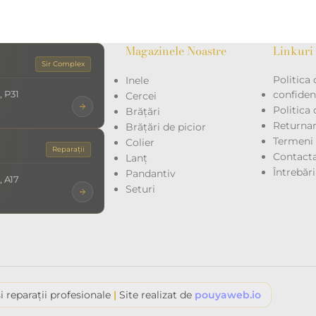
Magazinele Noastre
Linkuri 
Sir Complex
Politica 
Inele
, P31
confidenț
Cercei
Politica
Brățări
Returna
Brățări de picior
Termeni ș
Colier
Reparații
Contacta
Lanț
Întrebăr
Pandantiv
, A17
Seturi
i reparații profesionale
|
Site realizat de
pouyaweb.io