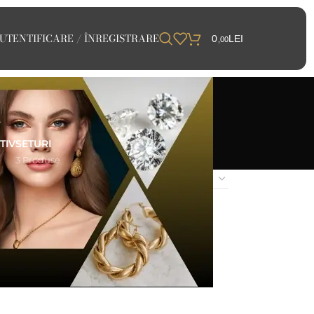
UTENTIFICARE / ÎNREGISTRARE
0
LEI
,00
ă
TIV
SETURI
e
3 Produse
24
48