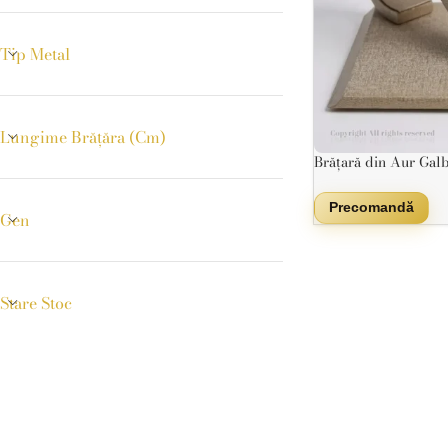
Tip Metal
Lungime Brățăra (cm)
Brățară din Aur Gal
Gravare
Precomandă
Gen
Stare Stoc