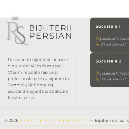
Sucursala 1
Șoseaua Virtuții
(0763) 524-337
Descoperiți bijuteriile noastre
Sucursala 2
din aur de 14K în București!
Oferim reparații rapide și
Șoseaua Virtuții
profesionale pentru bijuterii în
(0763) 524-337
Sector 6 (Sir Complex),
aducând eleganță și strălucire
fiecărei piese.
© 2026
— Bijuterii din aur ș
BIJUTERII PERSIAN