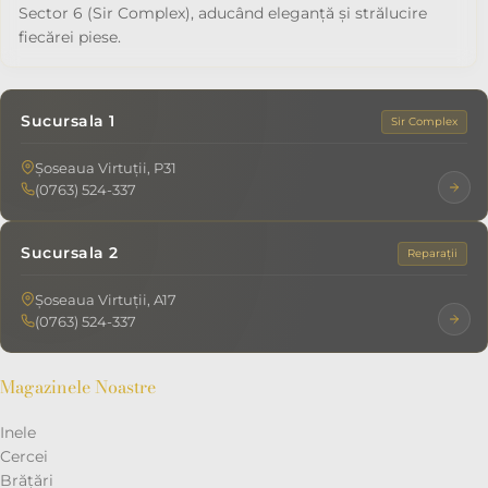
Sector 6 (Sir Complex), aducând eleganță și strălucire
fiecărei piese.
Sucursala 1
Sir Complex
Șoseaua Virtuții, P31
(0763) 524-337
Sucursala 2
Reparații
Șoseaua Virtuții, A17
(0763) 524-337
Magazinele Noastre
Inele
Cercei
Brățări