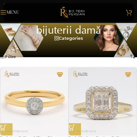
MENU
bijuterii damă
Categories
Home
>
bijuterii damă
Afișez toate cele 5 rezultate
Filtre