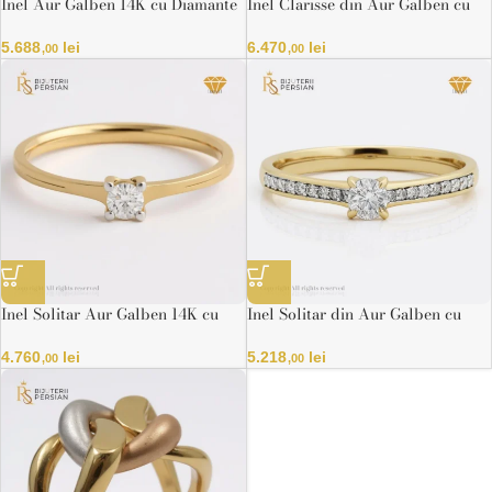
Inel Aur Galben 14K cu Diamante
Inel Clarisse din Aur Galben cu
Rotunde – Design Circular
Diamante Rectangulare Certificat
Strălucitor IGI
IGI
5.688
lei
6.470
lei
,00
,00
Inel Solitar Aur Galben 14K cu
Inel Solitar din Aur Galben cu
Diamant Natural 0.14ct IGI –
Diamant Rotund și Bandă cu
Model Clasic Elegant
Pietre
4.760
lei
5.218
lei
,00
,00