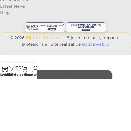
Latest News
Blog
© 2026
Bijuterii Persian
— Bijuterii din aur și reparații
profesionale
|
Site realizat de
pouyaweb.io
agazin
Listă de dorințe
Filtre
Coș
Contul meu
Acolo unde eleganța
devine poveste
Fiecare bijuterie ascunde o emoție.
Noi îi oferim strălucirea pe care o
merită.
De la reparații fine din aur până la creații
cu diamante certificate, alegerile tale