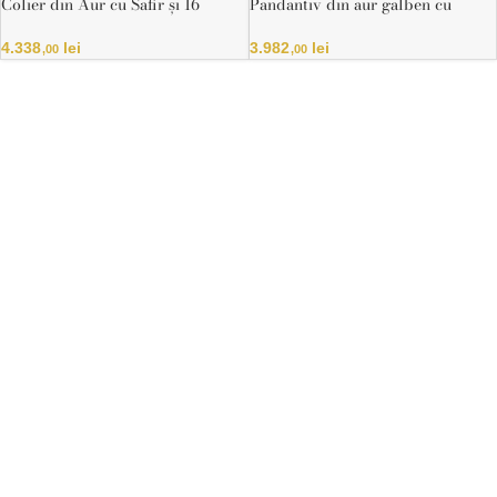
Colier din Aur cu Safir și 16
Pandantiv din aur galben cu
Diamante Naturale – Certificat IGI
diamant natural rotund certificat
HRD
4.338
lei
3.982
lei
,00
,00