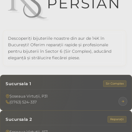
Descoperiți bijuteriile noastre din aur de 14K în
București! Oferim reparații rapide și profesionale
pentru bijuterii în Sector 6 (Sir Complex), aducând
eleganță și strălucire fiecărei piese.
Sucursala 1
Sir Complex
Șoseaua Virtuții, P31
(0763) 524-337
Sucursala 2
Reparații
Șoseaua Virtuții, A17