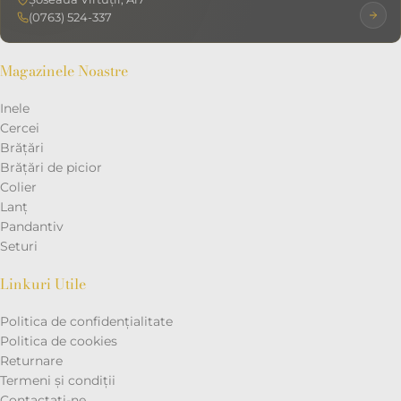
(0763) 524-337
Magazinele Noastre
Inele
Cercei
Brățări
Brățări de picior
Colier
Lanț
Pandantiv
Seturi
Linkuri Utile
Politica de confidențialitate
Politica de cookies
Returnare
Termeni și condiții
Contactaţi-ne