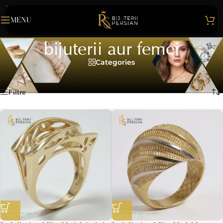
MENU
bijuterii aur femei
Categories
Home
>
bijuterii aur femei
Afișez toate cele 2 rezultate
Filtre