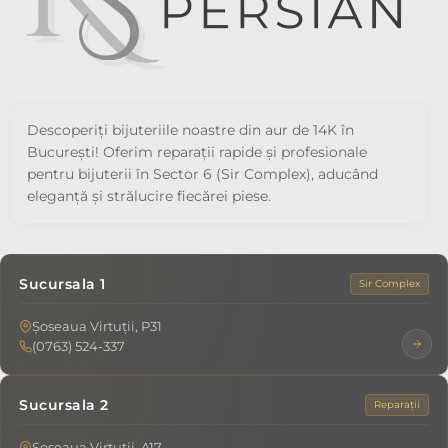
Descoperiți bijuteriile noastre din aur de 14K în
București! Oferim reparații rapide și profesionale
pentru bijuterii în Sector 6 (Sir Complex), aducând
eleganță și strălucire fiecărei piese.
Sucursala 1
Sir Complex
Șoseaua Virtuții, P31
(0763) 524-337
Sucursala 2
Reparații
Șoseaua Virtuții, A17