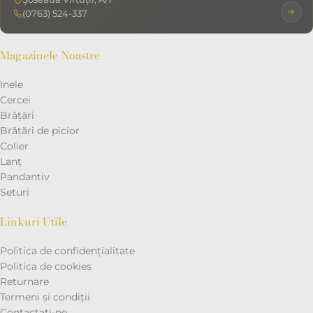
(0763) 524-337
Magazinele Noastre
Inele
Cercei
Brățări
Brățări de picior
Colier
Lanț
Pandantiv
Seturi
Linkuri Utile
Politica de confidențialitate
Politica de cookies
Returnare
Termeni și condiții
Contactaţi-ne