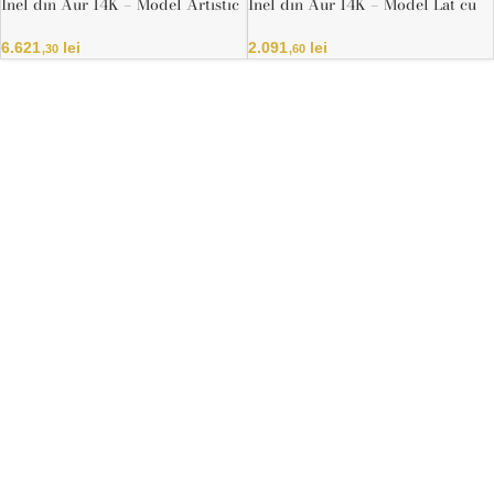
Inel din Aur 14K – Model Artistic
Inel din Aur 14K – Model Lat cu
Sculptat, Design Fluid
Textură și Detalii Bicolore
6.621
lei
2.091
lei
,30
,60