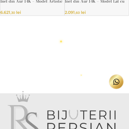
Inel din Aur 14K – Model Artistic
Inel din Aur 14K – Model Lat cu
Sculptat, Design Fluid
Textură și Detalii Bicolore
6.621
lei
2.091
lei
,30
,60