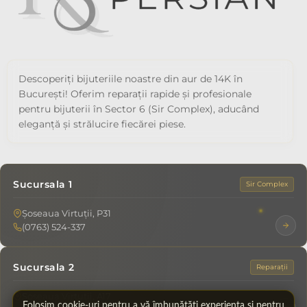
Descoperiți bijuteriile noastre din aur de 14K în
București! Oferim reparații rapide și profesionale
pentru bijuterii în Sector 6 (Sir Complex), aducând
eleganță și strălucire fiecărei piese.
Sucursala 1
Sir Complex
Șoseaua Virtuții, P31
(0763) 524-337
Sucursala 2
Reparații
Șoseaua Virtuții, A17
Folosim cookie-uri pentru a vă îmbunătăți experiența și pentru