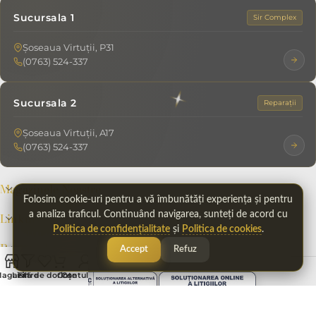
Sucursala 1
Sir Complex
Șoseaua Virtuții, P31
(0763) 524-337
Sucursala 2
Reparații
Șoseaua Virtuții, A17
(0763) 524-337
Magazinele Noastre
Folosim cookie-uri pentru a vă îmbunătăți experiența și pentru
a analiza traficul. Continuând navigarea, sunteți de acord cu
Linkuri Utile
Politica de confidențialitate
și
Politica de cookies
.
Resurse Utile
Accept
Refuz
agazin
Listă de dorințe
Filtre
Coș
Contul meu
© 2026
Bijuterii Persian
— Bijuterii din aur și reparații