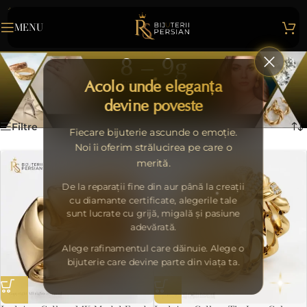
MENU
8 – 9g
Acolo unde eleganța
Categories
Home
>
8 – 9g
Afișez toate cele 2 rezultate
devine poveste
Filtre
Fiecare bijuterie ascunde o emoție.
Noi îi oferim strălucirea pe care o
merită.
De la reparații fine din aur până la creații
cu diamante certificate, alegerile tale
sunt lucrate cu grijă, migală și pasiune
adevărată.
Alege rafinamentul care dăinuie. Alege o
bijuterie care devine parte din viața ta.