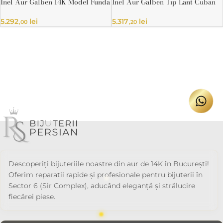
Inel Aur Galben 14K Model Funda
Inel Aur Galben Tip Lant Cuban
Modern si Finisaj Mat
14K cu Pietre
5.292
lei
5.317
lei
,00
,20
Descoperiți bijuteriile noastre din aur de 14K în București!
Oferim reparații rapide și profesionale pentru bijuterii în
Sector 6 (Sir Complex), aducând eleganță și strălucire
fiecărei piese.