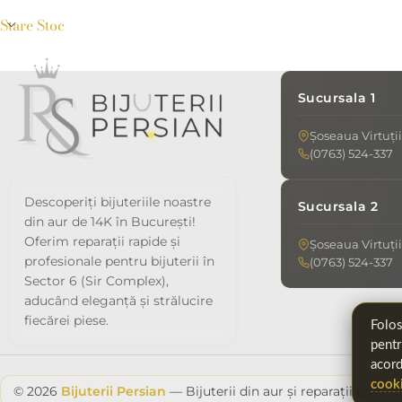
Stare Stoc
Sucursala 1
Șoseaua Virtuții
(0763) 524-337
Descoperiți bijuteriile noastre
Sucursala 2
din aur de 14K în București!
Oferim reparații rapide și
Șoseaua Virtuții
profesionale pentru bijuterii în
(0763) 524-337
Sector 6 (Sir Complex),
aducând eleganță și strălucire
fiecărei piese.
Folos
pentr
acor
cook
© 2026
Bijuterii Persian
— Bijuterii din aur și reparații profes