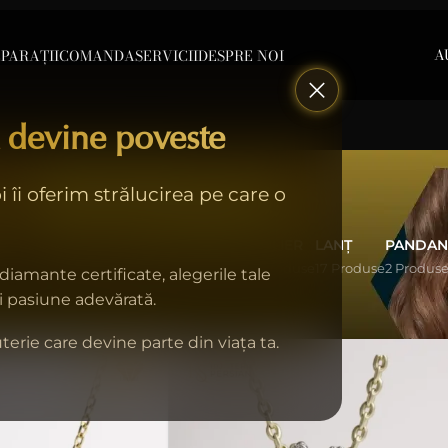
A
PARAȚII
COMANDA
SERVICII
DESPRE NOI
 devine poveste
Brilliant
 îi oferim strălucirea pe care o
T
INELE
CERCEI
BRĂȚĂRI
COLIER
LANȚ
PANDAN
49 Produse
2 Produse
24 Produse
9 Produse
17 Produse
2 Produs
 diamante certificate, alegerile tale
Afișează
9
12
18
și pasiune adevărată.
terie care devine parte din viața ta.