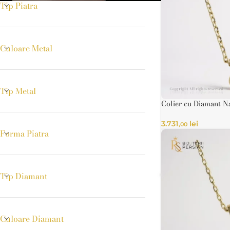
Tip Piatra
Culoare Metal
Tip Metal
Colier cu Diamant Na
din Aur Galben și A
INELE
3.731
lei
,00
Forma Piatra
Inele din aur a
Inele din aur 
Tip Diamant
Inel Pentru ba
Inele de logod
Culoare Diamant
Verighete