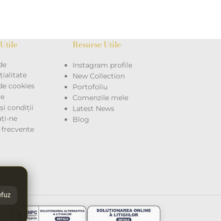
Utile
Resurse Utile
de
Instagram profile
ialitate
New Collection
 de cookies
Portofoliu
re
Comenzile mele
i condiții
Latest News
ţi-ne
Blog
i frecvente
fuz