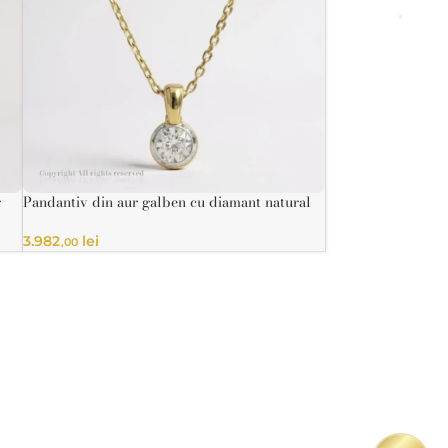
r
Pandantiv din aur galben cu diamant natural
rotund certificat HRD
INELE
3.982
lei
,00
e silueta ta
 create manual,
tificate și pietre
te pentru a spune
unică.