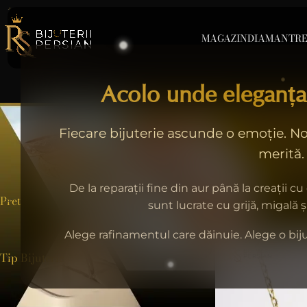
MAGAZIN
DIAMANT
RE
Acolo unde eleganța
Fiecare bijuterie ascunde o emoție. Noi
merită.
BIJUTERII CU DIAMAN
31 Produse
De la reparații fine din aur până la creații cu
Pret
Home
>
Brilliant
sunt lucrate cu grijă, migală 
Alege rafinamentul care dăinuie. Alege o biju
Tip Bijuterie