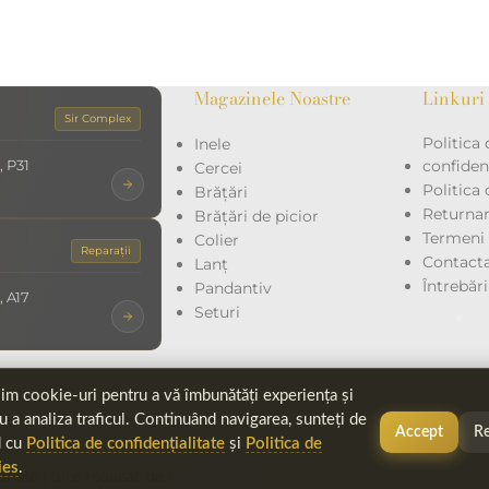
Magazinele Noastre
Linkuri 
Sir Complex
Politica 
Inele
, P31
confidenț
Cercei
Politica
Brățări
Returna
Brățări de picior
Termeni ș
Colier
Reparații
Contacta
Lanț
Întrebăr
Pandantiv
, A17
Seturi
im cookie-uri pentru a vă îmbunătăți experiența și
u a analiza traficul. Continuând navigarea, sunteți de
Accept
Re
d cu
Politica de confidențialitate
și
Politica de
ies
.
ionale
|
Site realizat de
pouyaweb.io