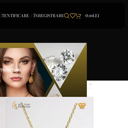
UTENTIFICARE / ÎNREGISTRARE
0
LEI
,00
TIV
SETURI
e
3 Produse
24
48