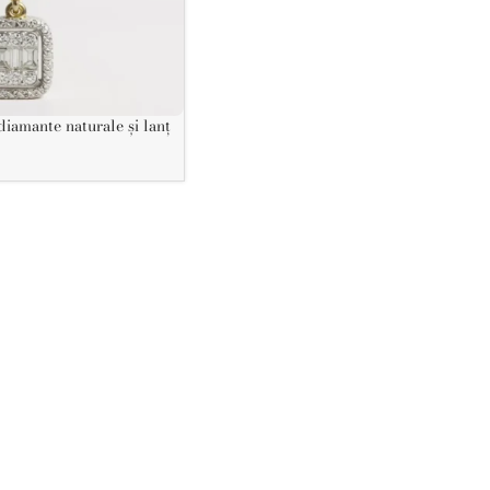
e diamond
diamante naturale și lanț