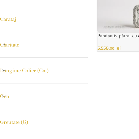
Inele cu pietre
Carataj
Inele cu pietr
Pandantiv pătrat cu 
din aur galben 14K
Claritate
5.558
lei
,00
Lungime Colier (cm)
Gen
Greutate (g)