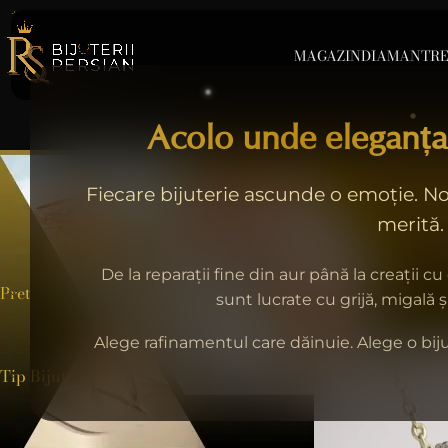
MAGAZIN
DIAMANT
RE
Acolo unde eleganța
Fiecare bijuterie ascunde o emoție. Noi
merită.
BIJUTERII CU DIAMAN
31 Produse
De la reparații fine din aur până la creații cu
Pret
Home
>
E
sunt lucrate cu grijă, migală 
Alege rafinamentul care dăinuie. Alege o biju
Tip Bijuterie