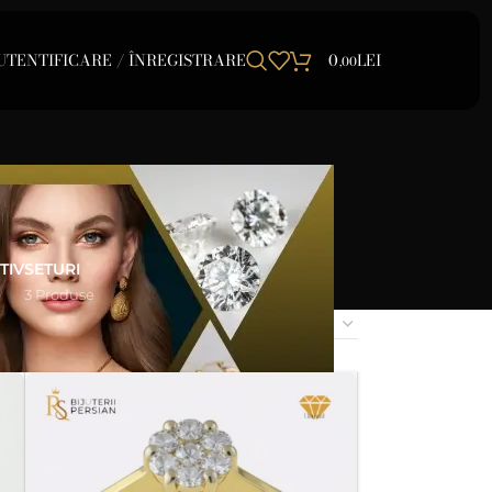
UTENTIFICARE / ÎNREGISTRARE
0
LEI
,00
TIV
SETURI
e
3 Produse
24
48