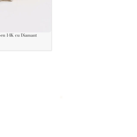
e diamond
lben 14K cu Diamant
 Model Clasic Elegant