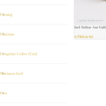
Inele cu pietre
Carataj
Inele cu pietr
Inel Solitar Aur Ga
Natural 0.14ct IGI –
Claritate
4.760
lei
,00
Lungime Colier (cm)
Marimea Inel
Gen