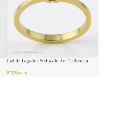
Inel de Logodnă Stella din Aur Galben cu
Diamant
INELE
5.105
lei
,00
e silueta ta
 create manual,
tificate și pietre
te pentru a spune
unică.