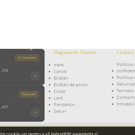
Magazinele Noastre
Linkuri 
Sir Complex
Politica 
Inele
, P31
confidenț
Cercei
Politica
Brățări
Returna
Brățări de picior
Termeni ș
Colier
Reparații
Contacta
Lanț
Întrebăr
Pandantiv
, A17
Seturi
im cookie-uri pentru a vă îmbunătăți experiența și