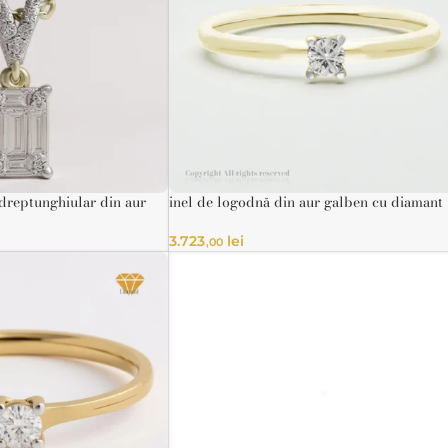
dreptunghiular din aur
inel de logodnă din aur galben cu diamant
nte naturale
solitar
COLECȚIA 
3.723
lei
,00
Eleganță pură p
lb
Inele din aur de 14K
galben
decorate cu diamante cer
prețioase fine, concepu
povestea ta 
rbati
nă