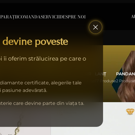
A
PARAȚII
COMANDA
SERVICII
DESPRE NOI
 devine poveste
E
 îi oferim strălucirea pe care o
T
INELE
CERCEI
BRĂȚĂRI
COLIER
LANȚ
PANDAN
49 Produse
2 Produse
24 Produse
9 Produse
17 Produse
2 Produs
 diamante certificate, alegerile tale
Afișează
9
12
18
și pasiune adevărată.
terie care devine parte din viața ta.