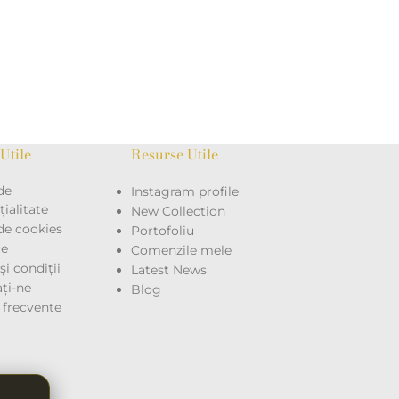
Utile
Resurse Utile
de
Instagram profile
ialitate
New Collection
 de cookies
Portofoliu
re
Comenzile mele
i condiții
Latest News
ţi-ne
Blog
i frecvente