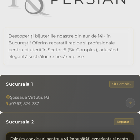
Descoperiți bijuteriile noastre din aur de 14K în
București! Oferim reparații rapide și profesionale
pentru bijuterii în Sector 6 (Sir Complex), aducând
eleganță și strălucire fiecărei piese.
Sucursala 1
Sir Complex
Șoseaua Virtuții, P31
(0763) 524-337
Sucursala 2
Reparații
Șoseaua Virtuții, A17
Folosim cookie-uri pentru a vă îmbunătăți experiența și pentru