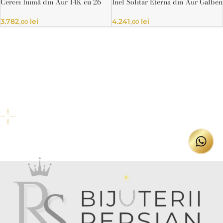
Cercei Inimă din Aur 14K cu 26
Inel Solitar Eterna din Aur Galben
Diamante Naturale – Certificat
cu Diamant Certificat IGI
HRD
3.782
lei
4.241
lei
,00
,00